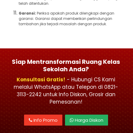
telah ditentukan.
Garansi:
Periksa apakah produk dilengkapi dengan
garansi. Garansi dapat memberikan perlindungan
tambahan jika terjadi masalah dengan produk.
Siap Mentransformasi Ruang Kelas
Sekolah Anda?
Konsultasi Gratis!
- Hubungi CS Kami
melalui WhatsApp atau Telepon di 0821-
3113-2242 untuk Info Diskon, Grosir dan
Pemesanan!
Info Promo
Harga Diskon