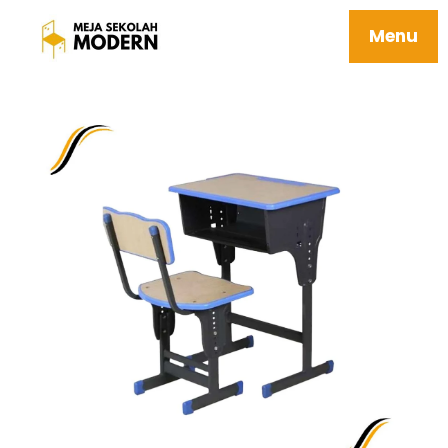
Meja Dalam Sekolah Tidak Mudah Rusak
Harga Terjangkau 10 Everest V2
Menu