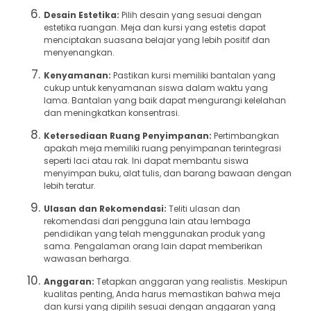
Desain Estetika:
Pilih desain yang sesuai dengan
estetika ruangan. Meja dan kursi yang estetis dapat
menciptakan suasana belajar yang lebih positif dan
menyenangkan.
Kenyamanan:
Pastikan kursi memiliki bantalan yang
cukup untuk kenyamanan siswa dalam waktu yang
lama. Bantalan yang baik dapat mengurangi kelelahan
dan meningkatkan konsentrasi.
Ketersediaan Ruang Penyimpanan:
Pertimbangkan
apakah meja memiliki ruang penyimpanan terintegrasi
seperti laci atau rak. Ini dapat membantu siswa
menyimpan buku, alat tulis, dan barang bawaan dengan
lebih teratur.
Ulasan dan Rekomendasi:
Teliti ulasan dan
rekomendasi dari pengguna lain atau lembaga
pendidikan yang telah menggunakan produk yang
sama. Pengalaman orang lain dapat memberikan
wawasan berharga.
Anggaran:
Tetapkan anggaran yang realistis. Meskipun
kualitas penting, Anda harus memastikan bahwa meja
dan kursi yang dipilih sesuai dengan anggaran yang