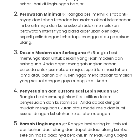
sehari-hari di lingkungan belajar.
Perawatan Minimal
✨
:
Rangka besi memiliki sifat anti-
rayap dan tahan terhadap kerusakan akibat kelembaban.
Ini berarti meja dan kursi sekolah tidak memerlukan
perawatan intensif yang biasa diperlukan oleh kayu,
seperti perlindungan terhadap serangga atau pelapisan
ulang.
Desain Modern dan Serbaguna
🎨
:
Rangka besi
memungkinkan untuk desain yang lebih modern dan
serbaguna. Anda dapat menggabungkan bahan
berbeda untuk permukaan meja, seperti laminasi tahan
lama atau bahan akrilik, sehingga menciptakan tampilan
yang sesuai dengan gaya ruang kelas Anda.
Penyesuaian dan Kustomisasi Lebih Mudah
📝
:
Rangka besi memungkinkan fleksibilitas dalam
penyesuaian dan kustomisasi. Anda dapat dengan
mudah mengubah ukuran atau model meja dan kursi
sesuai dengan kebutuhan kelas atau ruangan.
Ramah Lingkungan
🌿
:
Rangka besi sering kali terbuat
dari bahan daur ulang dan dapat didaur ulang kembali
setelah masa pakainya berakhir. Ini mendukung upaya