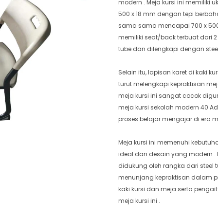
modern . Meja kursi ini memiliki
500 x 18 mm dengan tepi berbaha
sama sama mencapai 700 x 500 x
memiliki seat/back terbuat dari 2
tube dan dilengkapi dengan stee
Selain itu, lapisan karet di kaki
turut melengkapi kepraktisan meja
meja kursi ini sangat cocok dig
meja kursi sekolah modern 40 
proses belajar mengajar di era m
Meja kursi ini memenuhi kebut
ideal dan desain yang modern . 
didukung oleh rangka dari steel 
menunjang kepraktisan dalam pros
kaki kursi dan meja serta penga
meja kursi ini .