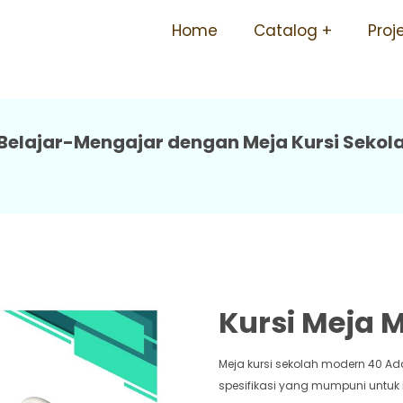
olah Tersedia Ukuran Sd S
Home
Catalog
Proj
Belajar-Mengajar dengan Meja Kursi Seko
Kursi Meja
Meja kursi sekolah modern 40 Ad
spesifikasi yang mumpuni untuk