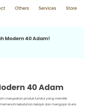
mp Sma Kuat 40 Adam
ect
Others
Services
Store
lah Modern 40 Adam!
 Modern 40 Adam
am merupakan produk furnitur yang memiliki
 memenuhi kebutuhan belajar dan mengajar di era