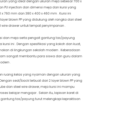
 ukuran yang ideal dengan ukuran meja sebesar 700 x
n PU injection dan dimensi meja dan kursi yang
 760 mm dan 380 x 400 x 460 mm . Kursi ini
 layer blown PP yang didukung oleh rangka dari steel
l wire drawer untuk tempat penyimpanan .
 kursi dan meja serta pengait gantung tas/payung
 kursi ini . Dengan spesifikasi yang kokoh dan kuat,
unakan di lingkungan sekolah modern . Keberadaan
Adam sangat membantu para siswa dan guru dalam
odern .
uhan ruang kelas yang nyaman dengan ukuran yang
Dengan seat/back terbuat dari 2 layer blown PP yang
tube dan steel wire drawer, meja kursi ini mampu
es belajar mengajar . Selain itu, lapisan karet di
it gantung tas/payung turut melengkapi kepraktisan