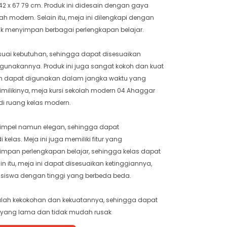
2 x 67 79 cm. Produk ini didesain dengan gaya
h modern. Selain itu, meja ini dilengkapi dengan
uk menyimpan berbagai perlengkapan belajar.
esuai kebutuhan, sehingga dapat disesuaikan
unakannya. Produk ini juga sangat kokoh dan kuat
n dapat digunakan dalam jangka waktu yang
imilikinya, meja kursi sekolah modern 04 Ahaggar
di ruang kelas modern.
 simpel namun elegan, sehingga dapat
elas. Meja ini juga memiliki fitur yang
pan perlengkapan belajar, sehingga kelas dapat
elain itu, meja ini dapat disesuaikan ketinggiannya,
siswa dengan tinggi yang berbeda beda.
adalah kekokohan dan kekuatannya, sehingga dapat
 yang lama dan tidak mudah rusak