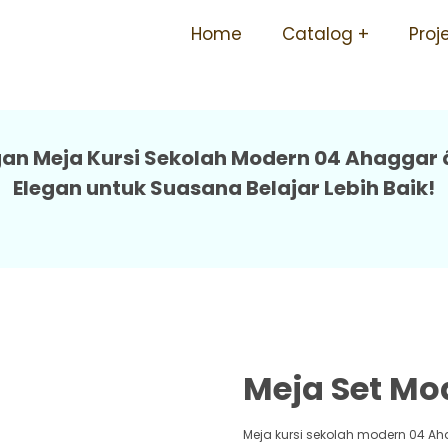
Sekolah Harga Terjangkau
Home
Catalog
Proj
an Meja Kursi Sekolah Modern 04 Ahaggar â
Elegan untuk Suasana Belajar Lebih Baik!
Meja Set Mo
Meja kursi sekolah modern 04 A