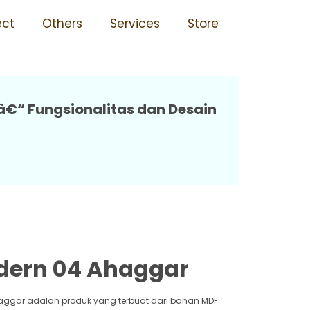
 04 Ahaggar
ect
Others
Services
Store
€“ Fungsionalitas dan Desain
dern 04 Ahaggar
haggar adalah produk yang terbuat dari bahan MDF