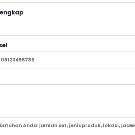
engkap
sel