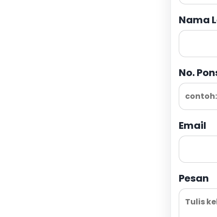
Nama L
No. Pon
Email
Pesan