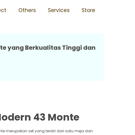
dak Rusak 43 Monte
ect
Others
Services
Store
e yang Berkualitas Tinggi dan
Modern 43 Monte
nte merupakan set yang terdiri dari satu meja dan