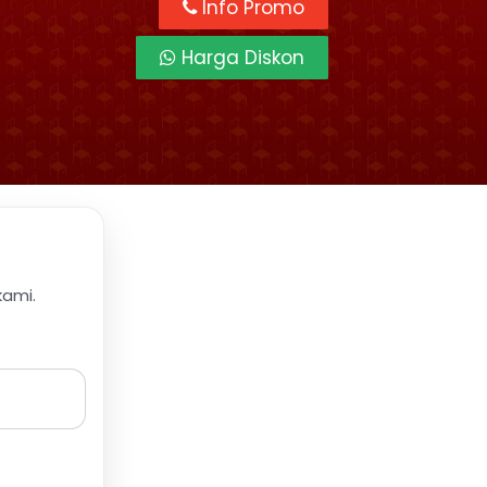
Info Promo
Harga Diskon
kami.