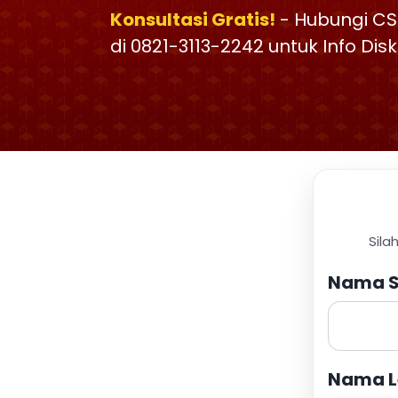
Konsultasi Gratis!
- Hubungi CS
di 0821-3113-2242 untuk Info Di
Sila
Nama S
Nama L