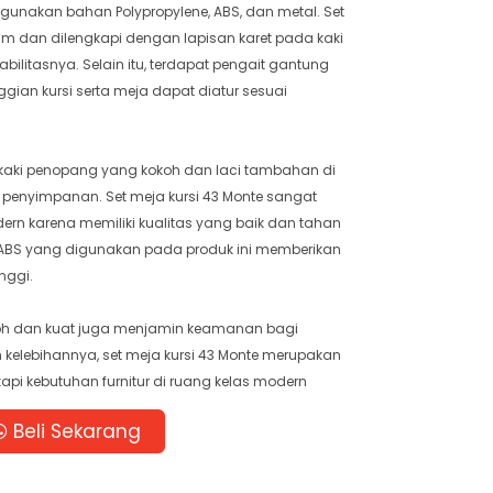
gunakan bahan Polypropylene, ABS, dan metal. Set
9 cm dan dilengkapi dengan lapisan karet pada kaki
bilitasnya. Selain itu, terdapat pengait gantung
gian kursi serta meja dapat diatur sesuai
n kaki penopang yang kokoh dan laci tambahan di
penyimpanan. Set meja kursi 43 Monte sangat
rn karena memiliki kualitas yang baik dan tahan
 ABS yang digunakan pada produk ini memberikan
nggi.
okoh dan kuat juga menjamin keamanan bagi
kelebihannya, set meja kursi 43 Monte merupakan
api kebutuhan furnitur di ruang kelas modern
Beli Sekarang