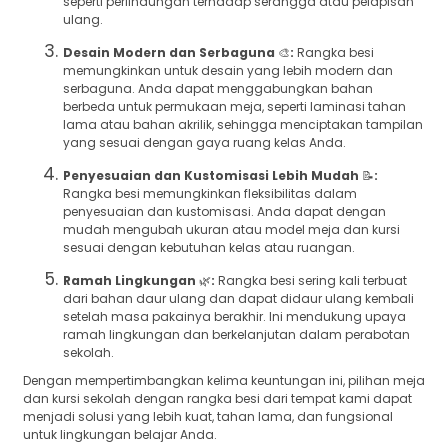
seperti perlindungan terhadap serangga atau pelapisan
ulang.
Desain Modern dan Serbaguna
🎨
:
Rangka besi
memungkinkan untuk desain yang lebih modern dan
serbaguna. Anda dapat menggabungkan bahan
berbeda untuk permukaan meja, seperti laminasi tahan
lama atau bahan akrilik, sehingga menciptakan tampilan
yang sesuai dengan gaya ruang kelas Anda.
Penyesuaian dan Kustomisasi Lebih Mudah
📝
:
Rangka besi memungkinkan fleksibilitas dalam
penyesuaian dan kustomisasi. Anda dapat dengan
mudah mengubah ukuran atau model meja dan kursi
sesuai dengan kebutuhan kelas atau ruangan.
Ramah Lingkungan
🌿
:
Rangka besi sering kali terbuat
dari bahan daur ulang dan dapat didaur ulang kembali
setelah masa pakainya berakhir. Ini mendukung upaya
ramah lingkungan dan berkelanjutan dalam perabotan
sekolah.
Dengan mempertimbangkan kelima keuntungan ini, pilihan meja
dan kursi sekolah dengan rangka besi dari tempat kami dapat
menjadi solusi yang lebih kuat, tahan lama, dan fungsional
untuk lingkungan belajar Anda.