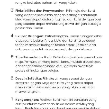
rangka besi atau bahan lain yang kokoh.
Fleksibilitas dan Penyesuaian:
Pilih meja dan kursi
yang dapat disesuaikan dengan berbagai kebutuhan.
Meja yang dapat diatur tingginya dan kursi dengan opsi
penyesuaian dapat mendukung siswa dengan berbagai
postur dan ukuran.
Ukuran Ruangan:
Pertimbangkan ukuran ruangan kelas
atau ruang belajar Anda. Meja dan kursi harus cocok
tanpa membuat ruangan terasa sesak. Pastikan ada
cukup ruang untuk siswa bergerak dengan leluasa.
Tipe Permukaan Meja:
Pertimbangkan jenis permukaan
meja. Permukaan yang tahan lama, mudah dibersihkan,
dan tahan terhadap noda atau goresan akan lebih
praktis di lingkungan belajar.
Desain Estetika:
Pilih desain yang sesuai dengan
estetika ruangan. Meja dan kursi yang estetis dapat
menciptakan suasana belajar yang lebih positif dan
menyenangkan.
Kenyamanan:
Pastikan kursi memiliki bantalan yang
cukup untuk kenyamanan siswa dalam waktu yang
lama. Bantalan yang baik dapat mengurangi kelelahan