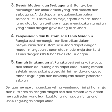
Desain Modern dan Serbaguna
🎨
:
Rangka besi
memungkinkan untuk desain yang lebih modern dan
serbaguna. Anda dapat menggabungkan bahan
berbeda untuk permukaan meja, seperti laminasi tahan
lama atau bahan akrilik, sehingga menciptakan tampilan
yang sesuai dengan gaya ruang kelas Anda.
Penyesuaian dan Kustomisasi Lebih Mudah
📝
:
Rangka besi memungkinkan fleksibilitas dalam
penyesuaian dan kustomisasi. Anda dapat dengan
mudah mengubah ukuran atau model meja dan kursi
sesuai dengan kebutuhan kelas atau ruangan.
Ramah Lingkungan
🌿
:
Rangka besi sering kali terbuat
dari bahan daur ulang dan dapat didaur ulang kembali
setelah masa pakainya berakhir. Ini mendukung upaya
ramah lingkungan dan berkelanjutan dalam perabotan
sekolah.
Dengan mempertimbangkan kelima keuntungan ini, pilihan meja
dan kursi sekolah dengan rangka besi dari tempat kami dapat
menjadi solusi yang lebih kuat, tahan lama, dan fungsional
untuk lingkungan belajar Anda.