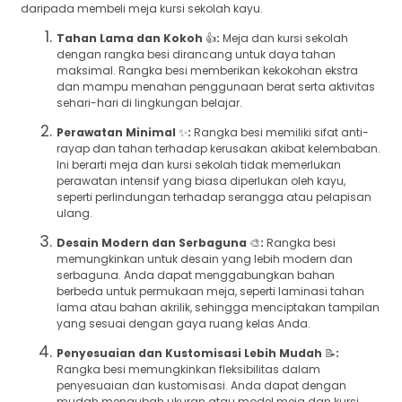
daripada membeli meja kursi sekolah kayu.
Tahan Lama dan Kokoh
👍
:
Meja dan kursi sekolah
dengan rangka besi dirancang untuk daya tahan
maksimal. Rangka besi memberikan kekokohan ekstra
dan mampu menahan penggunaan berat serta aktivitas
sehari-hari di lingkungan belajar.
Perawatan Minimal
✨
:
Rangka besi memiliki sifat anti-
rayap dan tahan terhadap kerusakan akibat kelembaban.
Ini berarti meja dan kursi sekolah tidak memerlukan
perawatan intensif yang biasa diperlukan oleh kayu,
seperti perlindungan terhadap serangga atau pelapisan
ulang.
Desain Modern dan Serbaguna
🎨
:
Rangka besi
memungkinkan untuk desain yang lebih modern dan
serbaguna. Anda dapat menggabungkan bahan
berbeda untuk permukaan meja, seperti laminasi tahan
lama atau bahan akrilik, sehingga menciptakan tampilan
yang sesuai dengan gaya ruang kelas Anda.
Penyesuaian dan Kustomisasi Lebih Mudah
📝
:
Rangka besi memungkinkan fleksibilitas dalam
penyesuaian dan kustomisasi. Anda dapat dengan
mudah mengubah ukuran atau model meja dan kursi