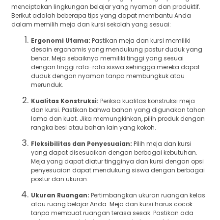
menciptakan lingkungan belajar yang nyaman dan produktif.
Berikut adalah beberapa tips yang dapat membantu Anda
dalam memilih meja dan kursi sekolah yang sesuai:
Ergonomi Utama:
Pastikan meja dan kursi memiliki
desain ergonomis yang mendukung postur duduk yang
benar. Meja sebaiknya memiliki tinggi yang sesuai
dengan tinggi rata-rata siswa sehingga mereka dapat
duduk dengan nyaman tanpa membungkuk atau
merunduk.
Kualitas Konstruksi:
Periksa kualitas konstruksi meja
dan kursi. Pastikan bahwa bahan yang digunakan tahan
lama dan kuat. Jika memungkinkan, pilih produk dengan
rangka besi atau bahan lain yang kokoh.
Fleksibilitas dan Penyesuaian:
Pilih meja dan kursi
yang dapat disesuaikan dengan berbagai kebutuhan.
Meja yang dapat diatur tingginya dan kursi dengan opsi
penyesuaian dapat mendukung siswa dengan berbagai
postur dan ukuran.
Ukuran Ruangan:
Pertimbangkan ukuran ruangan kelas
atau ruang belajar Anda. Meja dan kursi harus cocok
tanpa membuat ruangan terasa sesak. Pastikan ada