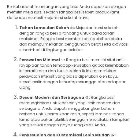
Berikut adalah keuntungan yang bisa Anda dapatkan dengan
memilih meja kursi sekolah rangka besi seperti produk kami
daripada membeli meja kursi sekolah kayu.
Tahan Lama dan Kokoh
👍
:
Meja dan kursi sekolah
dengan rangka besi dirancang untuk daya tahan
maksimal. Rangka besi memberikan kekokohan ekstra
dan mampu menahan penggunaan berat serta aktivitas
sehari-hari di lingkungan belajar.
Perawatan Minimal
✨
:
Rangka besi memiliki sifat anti-
rayap dan tahan terhadap kerusakan akibat kelembaban.
Ini berarti meja dan kursi sekolah tidak memerlukan
perawatan intensif yang biasa diperlukan oleh kayu,
seperti perlindungan terhadap serangga atau pelapisan
ulang.
Desain Modern dan Serbaguna
🎨
:
Rangka besi
memungkinkan untuk desain yang lebih modern dan
serbaguna. Anda dapat menggabungkan bahan
berbeda untuk permukaan meja, seperti laminasi tahan
lama atau bahan akrilik, sehingga menciptakan tampilan
yang sesuai dengan gaya ruang kelas Anda.
Penyesuaian dan Kustomisasi Lebih Mudah
📝
: