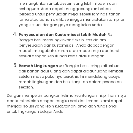
memungkinkan untuk desain yang lebih modern dan
serbaguna. Anda dapat menggabungkan bahan
berbeda untuk permukaan meja, seperti laminasi tahan
lama atau bahan akrilik, sehingga menciptakan tampilan
yang sesuai dengan gaya ruang kelas Anda.
Penyesuaian dan Kustomisasi Lebih Mudah
📝
:
Rangka besi memungkinkan fleksibilitas dalam
penyesuaian dan kustomisasi. Anda dapat dengan
mudah mengubah ukuran atau model meja dan kursi
sesuai dengan kebutuhan kelas atau ruangan.
Ramah Lingkungan
🌿
:
Rangka besi sering kali terbuat
dari bahan daur ulang dan dapat didaur ulang kembali
setelah masa pakainya berakhir. Ini mendukung upaya
ramah lingkungan dan berkelanjutan dalam perabotan
sekolah.
Dengan mempertimbangkan kelima keuntungan ini, pilihan meja
dan kursi sekolah dengan rangka besi dari tempat kami dapat
menjadi solusi yang lebih kuat, tahan lama, dan fungsional
untuk lingkungan belajar Anda.