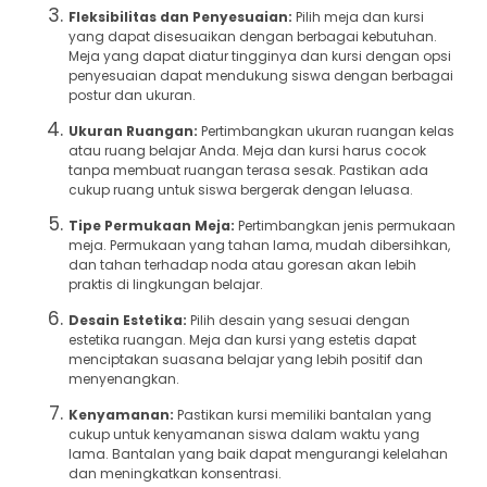
Fleksibilitas dan Penyesuaian:
Pilih meja dan kursi
yang dapat disesuaikan dengan berbagai kebutuhan.
Meja yang dapat diatur tingginya dan kursi dengan opsi
penyesuaian dapat mendukung siswa dengan berbagai
postur dan ukuran.
Ukuran Ruangan:
Pertimbangkan ukuran ruangan kelas
atau ruang belajar Anda. Meja dan kursi harus cocok
tanpa membuat ruangan terasa sesak. Pastikan ada
cukup ruang untuk siswa bergerak dengan leluasa.
Tipe Permukaan Meja:
Pertimbangkan jenis permukaan
meja. Permukaan yang tahan lama, mudah dibersihkan,
dan tahan terhadap noda atau goresan akan lebih
praktis di lingkungan belajar.
Desain Estetika:
Pilih desain yang sesuai dengan
estetika ruangan. Meja dan kursi yang estetis dapat
menciptakan suasana belajar yang lebih positif dan
menyenangkan.
Kenyamanan:
Pastikan kursi memiliki bantalan yang
cukup untuk kenyamanan siswa dalam waktu yang
lama. Bantalan yang baik dapat mengurangi kelelahan
dan meningkatkan konsentrasi.