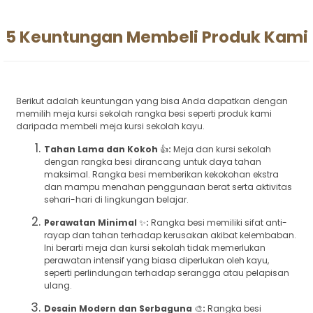
5 Keuntungan Membeli Produk Kami
Berikut adalah keuntungan yang bisa Anda dapatkan dengan
memilih meja kursi sekolah rangka besi seperti produk kami
daripada membeli meja kursi sekolah kayu.
Tahan Lama dan Kokoh
👍
:
Meja dan kursi sekolah
dengan rangka besi dirancang untuk daya tahan
maksimal. Rangka besi memberikan kekokohan ekstra
dan mampu menahan penggunaan berat serta aktivitas
sehari-hari di lingkungan belajar.
Perawatan Minimal
✨
:
Rangka besi memiliki sifat anti-
rayap dan tahan terhadap kerusakan akibat kelembaban.
Ini berarti meja dan kursi sekolah tidak memerlukan
perawatan intensif yang biasa diperlukan oleh kayu,
seperti perlindungan terhadap serangga atau pelapisan
ulang.
Desain Modern dan Serbaguna
🎨
:
Rangka besi