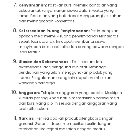
Kenyamanan:
Pastikan kursi memiliki bantalan yang
cukup untuk kenyamanan siswa dalam waktu yang
lama. Bantalan yang baik dapat mengurangi kelelahan
dan meningkatkan konsentrasi.
Ketersediaan Ruang Penyimpanan:
Pertimbangkan
apakah meja memiliki ruang penyimpanan terintegrasi
seperti laci atau rak. Ini dapat membantu siswa
menyimpan buku, alat tulis, dan barang bawaan dengan
lebih teratur.
Ulasan dan Rekomendasi:
Teliti ulasan dan
rekomendasi dari pengguna lain atau lembaga
pendidikan yang telah menggunakan produk yang
sama. Pengalaman orang lain dapat memberikan
wawasan berharga.
Anggaran:
Tetapkan anggaran yang realistis. Meskipun
kualitas penting, Anda harus memastikan bahwa meja
dan kursi yang dipilih sesuai dengan anggaran yang
telah ditentukan.
Garansi:
Periksa apakah produk dilengkapi dengan
garansi. Garansi dapat memberikan perlindungan
tambahan jika terjadi masalah dengan produk.