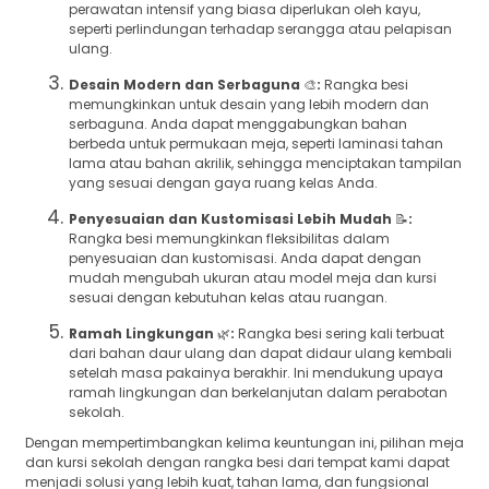
perawatan intensif yang biasa diperlukan oleh kayu,
seperti perlindungan terhadap serangga atau pelapisan
ulang.
Desain Modern dan Serbaguna
🎨
:
Rangka besi
memungkinkan untuk desain yang lebih modern dan
serbaguna. Anda dapat menggabungkan bahan
berbeda untuk permukaan meja, seperti laminasi tahan
lama atau bahan akrilik, sehingga menciptakan tampilan
yang sesuai dengan gaya ruang kelas Anda.
Penyesuaian dan Kustomisasi Lebih Mudah
📝
:
Rangka besi memungkinkan fleksibilitas dalam
penyesuaian dan kustomisasi. Anda dapat dengan
mudah mengubah ukuran atau model meja dan kursi
sesuai dengan kebutuhan kelas atau ruangan.
Ramah Lingkungan
🌿
:
Rangka besi sering kali terbuat
dari bahan daur ulang dan dapat didaur ulang kembali
setelah masa pakainya berakhir. Ini mendukung upaya
ramah lingkungan dan berkelanjutan dalam perabotan
sekolah.
Dengan mempertimbangkan kelima keuntungan ini, pilihan meja
dan kursi sekolah dengan rangka besi dari tempat kami dapat
menjadi solusi yang lebih kuat, tahan lama, dan fungsional