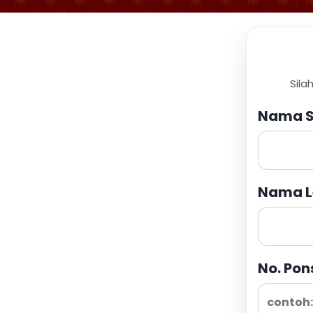
Sila
Nama S
Nama L
No. Pon