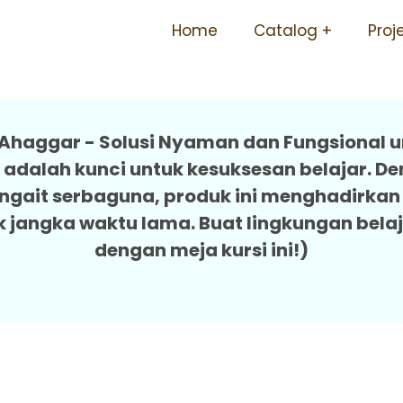
ekolah Dan Kursi Ergonom
Home
Catalog
Proj
 Ahaggar - Solusi Nyaman dan Fungsional u
t adalah kunci untuk kesuksesan belajar. D
 pengait serbaguna, produk ini menghadirk
k jangka waktu lama. Buat lingkungan bel
dengan meja kursi ini!)