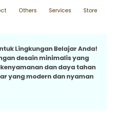
is 04 Ahaggar
ect
Others
Services
Store
ntuk Lingkungan Belajar Anda!
engan desain minimalis yang
an kenyamanan dan daya tahan
ajar yang modern dan nyaman