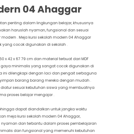
dern 04 Ahaggar
atan penting dalam lingkungan belajar, khususnya
gunakan haruslah nyaman, fungsional dan sesuai
 modern . Meja kursi sekolah modern 04 Ahaggar
k yang cocok digunakan di sekolah .
0 x 42 x 67 79 cm dan material terbuat dari MDF
iki gaya minimalis yang sangat cocok digunakan di
a ini dilengkapi dengan laci dan pengait serbaguna
yimpan barang barang mereka dengan mudah .
at diatur sesuai kebutuhan siswa yang membuatnya
a proses belajar mengajar .
 sehingga dapat diandalkan untuk jangka waktu
n meja kursi sekolah modern 04 Ahaggar,
 nyaman dan terbantu dalam proses pembelajaran
n minimalis dan fungsional yang memenuhi kebutuhan