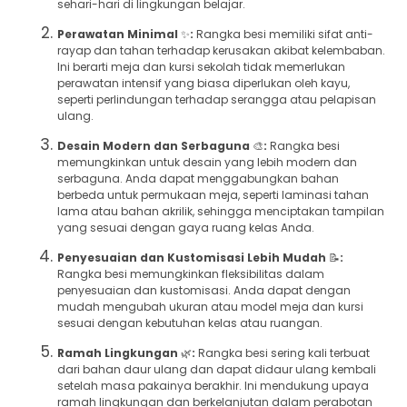
sehari-hari di lingkungan belajar.
Perawatan Minimal
✨
:
Rangka besi memiliki sifat anti-
rayap dan tahan terhadap kerusakan akibat kelembaban.
Ini berarti meja dan kursi sekolah tidak memerlukan
perawatan intensif yang biasa diperlukan oleh kayu,
seperti perlindungan terhadap serangga atau pelapisan
ulang.
Desain Modern dan Serbaguna
🎨
:
Rangka besi
memungkinkan untuk desain yang lebih modern dan
serbaguna. Anda dapat menggabungkan bahan
berbeda untuk permukaan meja, seperti laminasi tahan
lama atau bahan akrilik, sehingga menciptakan tampilan
yang sesuai dengan gaya ruang kelas Anda.
Penyesuaian dan Kustomisasi Lebih Mudah
📝
:
Rangka besi memungkinkan fleksibilitas dalam
penyesuaian dan kustomisasi. Anda dapat dengan
mudah mengubah ukuran atau model meja dan kursi
sesuai dengan kebutuhan kelas atau ruangan.
Ramah Lingkungan
🌿
:
Rangka besi sering kali terbuat
dari bahan daur ulang dan dapat didaur ulang kembali
setelah masa pakainya berakhir. Ini mendukung upaya
ramah lingkungan dan berkelanjutan dalam perabotan