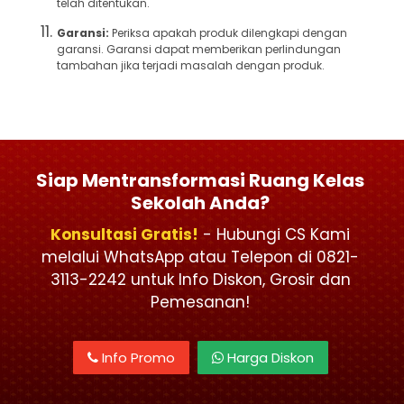
telah ditentukan.
Garansi:
Periksa apakah produk dilengkapi dengan
garansi. Garansi dapat memberikan perlindungan
tambahan jika terjadi masalah dengan produk.
Siap Mentransformasi Ruang Kelas
Sekolah Anda?
Konsultasi Gratis!
- Hubungi CS Kami
melalui WhatsApp atau Telepon di 0821-
3113-2242 untuk Info Diskon, Grosir dan
Pemesanan!
Info Promo
Harga Diskon