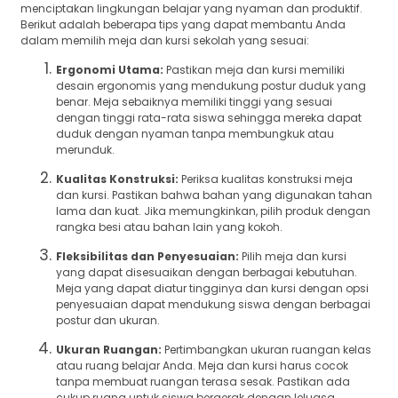
menciptakan lingkungan belajar yang nyaman dan produktif.
Berikut adalah beberapa tips yang dapat membantu Anda
dalam memilih meja dan kursi sekolah yang sesuai:
Ergonomi Utama:
Pastikan meja dan kursi memiliki
desain ergonomis yang mendukung postur duduk yang
benar. Meja sebaiknya memiliki tinggi yang sesuai
dengan tinggi rata-rata siswa sehingga mereka dapat
duduk dengan nyaman tanpa membungkuk atau
merunduk.
Kualitas Konstruksi:
Periksa kualitas konstruksi meja
dan kursi. Pastikan bahwa bahan yang digunakan tahan
lama dan kuat. Jika memungkinkan, pilih produk dengan
rangka besi atau bahan lain yang kokoh.
Fleksibilitas dan Penyesuaian:
Pilih meja dan kursi
yang dapat disesuaikan dengan berbagai kebutuhan.
Meja yang dapat diatur tingginya dan kursi dengan opsi
penyesuaian dapat mendukung siswa dengan berbagai
postur dan ukuran.
Ukuran Ruangan:
Pertimbangkan ukuran ruangan kelas
atau ruang belajar Anda. Meja dan kursi harus cocok
tanpa membuat ruangan terasa sesak. Pastikan ada
cukup ruang untuk siswa bergerak dengan leluasa.