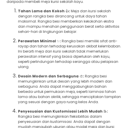
daripada membeli meja kursi sekolah kayu.
Tahan Lama dan Kokoh
👍
:
Meja dan kursi sekolah
dengan rangka besi dirancang untuk daya tahan
maksimal. Rangka besi memberikan kekokohan ekstra
dan mampu menahan penggunaan berat serta aktivitas
sehari-hari di lingkungan belajar.
Perawatan Minimal
✨
:
Rangka besi memiliki sifat anti-
rayap dan tahan terhadap kerusakan akibat kelembaban.
Ini berarti meja dan kursi sekolah tidak memerlukan
perawatan intensif yang biasa diperlukan oleh kayu,
seperti perlindungan terhadap serangga atau pelapisan
ulang.
Desain Modern dan Serbaguna
🎨
:
Rangka besi
memungkinkan untuk desain yang lebih modern dan
serbaguna. Anda dapat menggabungkan bahan
berbeda untuk permukaan meja, seperti laminasi tahan
lama atau bahan akrilik, sehingga menciptakan tampilan
yang sesuai dengan gaya ruang kelas Anda.
Penyesuaian dan Kustomisasi Lebih Mudah
📝
:
Rangka besi memungkinkan fleksibilitas dalam
penyesuaian dan kustomisasi. Anda dapat dengan
mudah mengubah ukuran atau model meja dan kursi