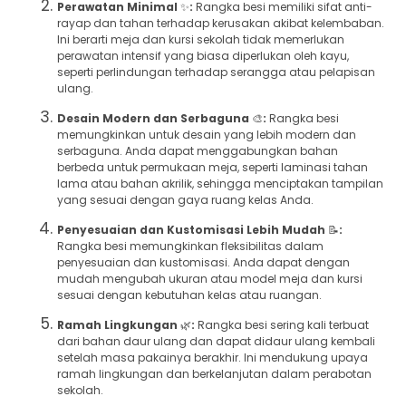
Perawatan Minimal
✨
:
Rangka besi memiliki sifat anti-
rayap dan tahan terhadap kerusakan akibat kelembaban.
Ini berarti meja dan kursi sekolah tidak memerlukan
perawatan intensif yang biasa diperlukan oleh kayu,
seperti perlindungan terhadap serangga atau pelapisan
ulang.
Desain Modern dan Serbaguna
🎨
:
Rangka besi
memungkinkan untuk desain yang lebih modern dan
serbaguna. Anda dapat menggabungkan bahan
berbeda untuk permukaan meja, seperti laminasi tahan
lama atau bahan akrilik, sehingga menciptakan tampilan
yang sesuai dengan gaya ruang kelas Anda.
Penyesuaian dan Kustomisasi Lebih Mudah
📝
:
Rangka besi memungkinkan fleksibilitas dalam
penyesuaian dan kustomisasi. Anda dapat dengan
mudah mengubah ukuran atau model meja dan kursi
sesuai dengan kebutuhan kelas atau ruangan.
Ramah Lingkungan
🌿
:
Rangka besi sering kali terbuat
dari bahan daur ulang dan dapat didaur ulang kembali
setelah masa pakainya berakhir. Ini mendukung upaya
ramah lingkungan dan berkelanjutan dalam perabotan
sekolah.