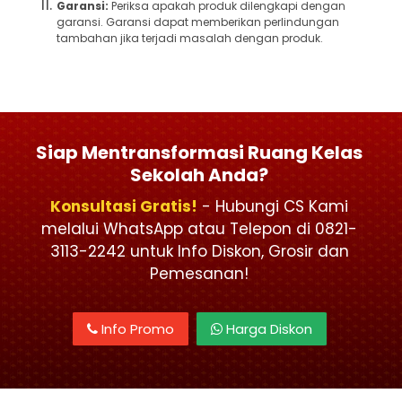
Garansi:
Periksa apakah produk dilengkapi dengan
garansi. Garansi dapat memberikan perlindungan
tambahan jika terjadi masalah dengan produk.
Siap Mentransformasi Ruang Kelas
Sekolah Anda?
Konsultasi Gratis!
- Hubungi CS Kami
melalui WhatsApp atau Telepon di 0821-
3113-2242 untuk Info Diskon, Grosir dan
Pemesanan!
Info Promo
Harga Diskon