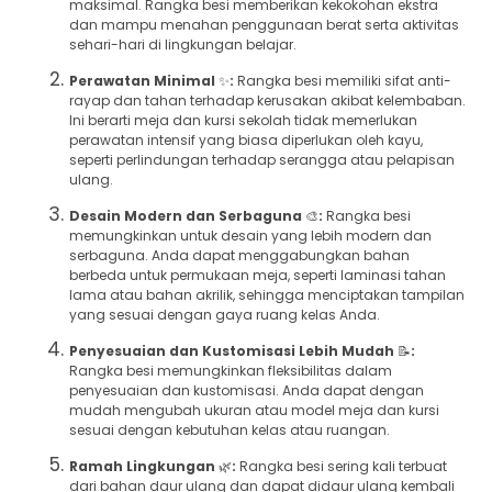
maksimal. Rangka besi memberikan kekokohan ekstra
dan mampu menahan penggunaan berat serta aktivitas
sehari-hari di lingkungan belajar.
Perawatan Minimal
✨
:
Rangka besi memiliki sifat anti-
rayap dan tahan terhadap kerusakan akibat kelembaban.
Ini berarti meja dan kursi sekolah tidak memerlukan
perawatan intensif yang biasa diperlukan oleh kayu,
seperti perlindungan terhadap serangga atau pelapisan
ulang.
Desain Modern dan Serbaguna
🎨
:
Rangka besi
memungkinkan untuk desain yang lebih modern dan
serbaguna. Anda dapat menggabungkan bahan
berbeda untuk permukaan meja, seperti laminasi tahan
lama atau bahan akrilik, sehingga menciptakan tampilan
yang sesuai dengan gaya ruang kelas Anda.
Penyesuaian dan Kustomisasi Lebih Mudah
📝
:
Rangka besi memungkinkan fleksibilitas dalam
penyesuaian dan kustomisasi. Anda dapat dengan
mudah mengubah ukuran atau model meja dan kursi
sesuai dengan kebutuhan kelas atau ruangan.
Ramah Lingkungan
🌿
:
Rangka besi sering kali terbuat
dari bahan daur ulang dan dapat didaur ulang kembali