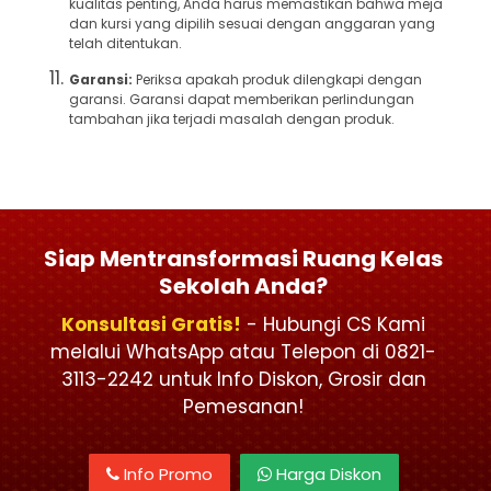
kualitas penting, Anda harus memastikan bahwa meja
dan kursi yang dipilih sesuai dengan anggaran yang
telah ditentukan.
Garansi:
Periksa apakah produk dilengkapi dengan
garansi. Garansi dapat memberikan perlindungan
tambahan jika terjadi masalah dengan produk.
Siap Mentransformasi Ruang Kelas
Sekolah Anda?
Konsultasi Gratis!
- Hubungi CS Kami
melalui WhatsApp atau Telepon di 0821-
3113-2242 untuk Info Diskon, Grosir dan
Pemesanan!
Info Promo
Harga Diskon