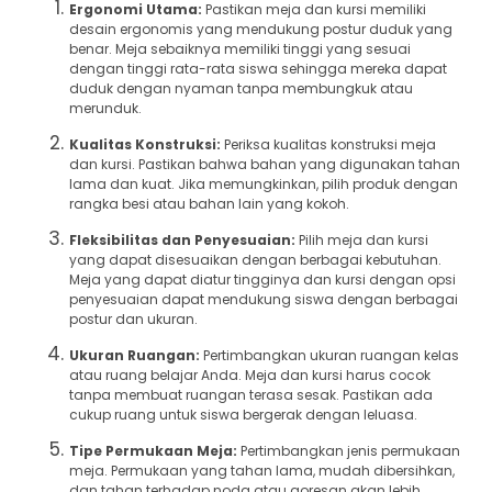
Ergonomi Utama:
Pastikan meja dan kursi memiliki
desain ergonomis yang mendukung postur duduk yang
benar. Meja sebaiknya memiliki tinggi yang sesuai
dengan tinggi rata-rata siswa sehingga mereka dapat
duduk dengan nyaman tanpa membungkuk atau
merunduk.
Kualitas Konstruksi:
Periksa kualitas konstruksi meja
dan kursi. Pastikan bahwa bahan yang digunakan tahan
lama dan kuat. Jika memungkinkan, pilih produk dengan
rangka besi atau bahan lain yang kokoh.
Fleksibilitas dan Penyesuaian:
Pilih meja dan kursi
yang dapat disesuaikan dengan berbagai kebutuhan.
Meja yang dapat diatur tingginya dan kursi dengan opsi
penyesuaian dapat mendukung siswa dengan berbagai
postur dan ukuran.
Ukuran Ruangan:
Pertimbangkan ukuran ruangan kelas
atau ruang belajar Anda. Meja dan kursi harus cocok
tanpa membuat ruangan terasa sesak. Pastikan ada
cukup ruang untuk siswa bergerak dengan leluasa.
Tipe Permukaan Meja:
Pertimbangkan jenis permukaan
meja. Permukaan yang tahan lama, mudah dibersihkan,
dan tahan terhadap noda atau goresan akan lebih