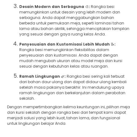
Desain Modern dan Serbaguna
🎨
:
Rangka besi
memungkinkan untuk desain yang lebih modern dan
serbaguna. Anda dapat menggabungkan bahan
berbeda untuk permukaan meja, seperti laminasi tahan
lama atau bahan akrilik, sehingga menciptakan tampilan
yang sesuai dengan gaya ruang kelas Anda.
Penyesuaian dan Kustomisasi Lebih Mudah
📝
:
Rangka besi memungkinkan fleksibilitas dalam
penyesuaian dan kustomisasi. Anda dapat dengan
mudah mengubah ukuran atau model meja dan kursi
sesuai dengan kebutuhan kelas atau ruangan.
Ramah Lingkungan
🌿
:
Rangka besi sering kali terbuat
dari bahan daur ulang dan dapat didaur ulang kembali
setelah masa pakainya berakhir. Ini mendukung upaya
ramah lingkungan dan berkelanjutan dalam perabotan
sekolah.
Dengan mempertimbangkan kelima keuntungan ini, pilihan meja
dan kursi sekolah dengan rangka besi dari tempat kami dapat
menjadi solusi yang lebih kuat, tahan lama, dan fungsional
untuk lingkungan belajar Anda.