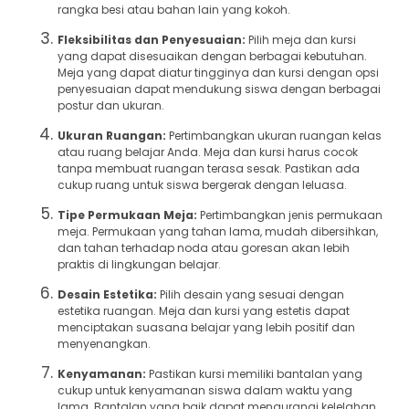
rangka besi atau bahan lain yang kokoh.
Fleksibilitas dan Penyesuaian:
Pilih meja dan kursi
yang dapat disesuaikan dengan berbagai kebutuhan.
Meja yang dapat diatur tingginya dan kursi dengan opsi
penyesuaian dapat mendukung siswa dengan berbagai
postur dan ukuran.
Ukuran Ruangan:
Pertimbangkan ukuran ruangan kelas
atau ruang belajar Anda. Meja dan kursi harus cocok
tanpa membuat ruangan terasa sesak. Pastikan ada
cukup ruang untuk siswa bergerak dengan leluasa.
Tipe Permukaan Meja:
Pertimbangkan jenis permukaan
meja. Permukaan yang tahan lama, mudah dibersihkan,
dan tahan terhadap noda atau goresan akan lebih
praktis di lingkungan belajar.
Desain Estetika:
Pilih desain yang sesuai dengan
estetika ruangan. Meja dan kursi yang estetis dapat
menciptakan suasana belajar yang lebih positif dan
menyenangkan.
Kenyamanan:
Pastikan kursi memiliki bantalan yang
cukup untuk kenyamanan siswa dalam waktu yang
lama. Bantalan yang baik dapat mengurangi kelelahan