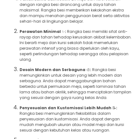
dengan rangka besi dirancang untuk daya tahan
maksimal. Rangka besi memberikan kekokohan ekstra
dan mampu menahan penggunaan berat serta aktivitas
sehari-hari di lingkungan belajar.
Perawatan Minimal
✨
:
Rangka besi memiliki sifat anti-
rayap dan tahan terhadap kerusakan akibat kelembaban.
Ini berarti meja dan kursi sekolah tidak memerlukan
perawatan intensif yang biasa diperlukan oleh kayu,
seperti perlindungan terhadap serangga atau pelapisan
ulang.
Desain Modern dan Serbaguna
🎨
:
Rangka besi
memungkinkan untuk desain yang lebih modern dan
serbaguna. Anda dapat menggabungkan bahan
berbeda untuk permukaan meja, seperti laminasi tahan
lama atau bahan akrilik, sehingga menciptakan tampilan
yang sesuai dengan gaya ruang kelas Anda.
Penyesuaian dan Kustomisasi Lebih Mudah
📝
:
Rangka besi memungkinkan fleksibilitas dalam
penyesuaian dan kustomisasi. Anda dapat dengan
mudah mengubah ukuran atau model meja dan kursi
sesuai dengan kebutuhan kelas atau ruangan.