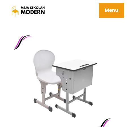
Meja Siswa Sd Tersedia Ukuran Smp Sma
Berkualitas 15 Elbrus
Menu