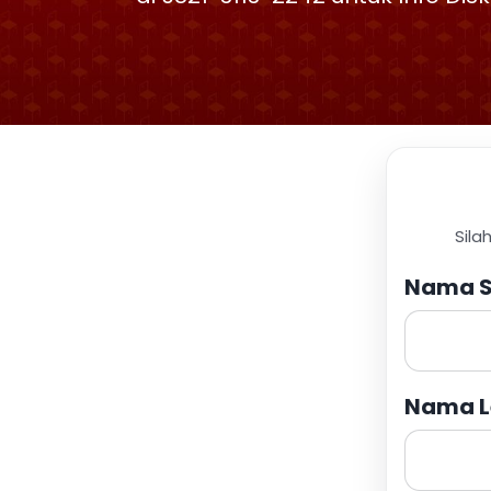
Sila
Nama S
Nama L