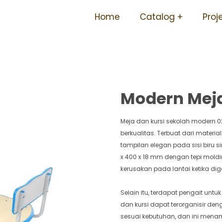
 Berbagai Ukuran Tidak M
Home
Catalog
Proj
Modern Meja
Meja dan kursi sekolah modern 0
berkualitas. Terbuat dari mater
tampilan elegan pada sisi biru s
x 400 x 18 mm dengan tepi mold
kerusakan pada lantai ketika dig
Selain itu, terdapat pengait u
dan kursi dapat terorganisir den
sesuai kebutuhan, dan ini me