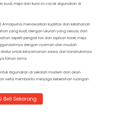
n kuat, meja dan kursi ini cocok digunakan di
 02 Annapurna menawarkan kualitas dan ketahanan
bahan yang kuat, dengan ukuran yang sesuai, dan
bahan seperti pengait tas dan lapisan karet, meja
penggunaannya dengan nyaman dan mudah.
 diatur untuk kenyamanan siswa, dan konstruksinya
ya tahan lama.
 untuk digunakan di sekolah modern dan akan
gan serta membantu menjaga kebersihan ruangan
Beli Sekarang