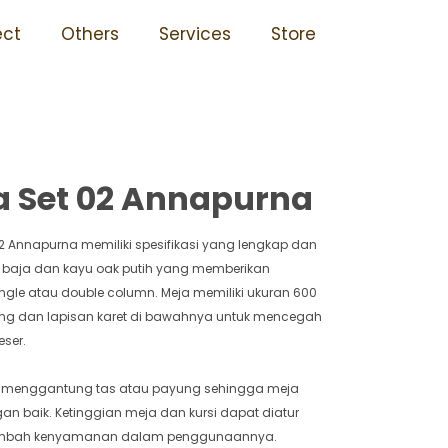
udah Rusak 02 Annapurna
ect
Others
Services
Store
 Set 02 Annapurna
2 Annapurna memiliki spesifikasi yang lengkap dan
ial baja dan kayu oak putih yang memberikan
ingle atau double column. Meja memiliki ukuran 600
ing dan lapisan karet di bawahnya untuk mencegah
eser.
ntuk menggantung tas atau payung sehingga meja
gan baik. Ketinggian meja dan kursi dapat diatur
nambah kenyamanan dalam penggunaannya.