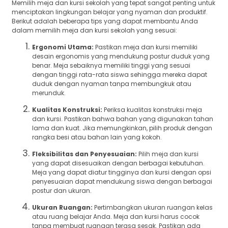
Memilih meja dan kursi sekolah yang tepat sangat penting untuk
menciptakan lingkungan belajar yang nyaman dan produktif.
Berikut adalah beberapa tips yang dapat membantu Anda
dalam memilih meja dan kursi sekolah yang sesuai:
Ergonomi Utama:
Pastikan meja dan kursi memiliki
desain ergonomis yang mendukung postur duduk yang
benar. Meja sebaiknya memiliki tinggi yang sesuai
dengan tinggi rata-rata siswa sehingga mereka dapat
duduk dengan nyaman tanpa membungkuk atau
merunduk.
Kualitas Konstruksi:
Periksa kualitas konstruksi meja
dan kursi. Pastikan bahwa bahan yang digunakan tahan
lama dan kuat. Jika memungkinkan, pilih produk dengan
rangka besi atau bahan lain yang kokoh.
Fleksibilitas dan Penyesuaian:
Pilih meja dan kursi
yang dapat disesuaikan dengan berbagai kebutuhan.
Meja yang dapat diatur tingginya dan kursi dengan opsi
penyesuaian dapat mendukung siswa dengan berbagai
postur dan ukuran.
Ukuran Ruangan:
Pertimbangkan ukuran ruangan kelas
atau ruang belajar Anda. Meja dan kursi harus cocok
tanpa membuat ruangan terasa sesak. Pastikan ada