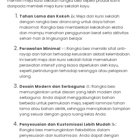
memilih meja kursi sekolah rangka besi seperti produk kami
daripada membeli meja kursi sekolah kayu.
Tahan Lama dan Kokoh
👍
:
Meja dan kursi sekolah
dengan rangka besi dirancang untuk daya tahan
maksimal. Rangka besi memberikan kekokohan ekstra
dan mampu menahan penggunaan berat serta aktivitas
sehari-hari di lingkungan belajar.
Perawatan Minimal
✨
:
Rangka besi memiliki sifat anti-
rayap dan tahan terhadap kerusakan akibat kelembaban.
Ini berarti meja dan kursi sekolah tidak memerlukan
perawatan intensif yang biasa diperlukan oleh kayu,
seperti perlindungan terhadap serangga atau pelapisan
ulang.
Desain Modern dan Serbaguna
🎨
:
Rangka besi
memungkinkan untuk desain yang lebih modern dan
serbaguna. Anda dapat menggabungkan bahan
berbeda untuk permukaan meja, seperti laminasi tahan
lama atau bahan akrilik, sehingga menciptakan tampilan
yang sesuai dengan gaya ruang kelas Anda.
Penyesuaian dan Kustomisasi Lebih Mudah
📝
:
Rangka besi memungkinkan fleksibilitas dalam
penyesuaian dan kustomisasi. Anda dapat dengan