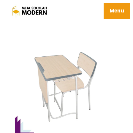
Meja Sekolah Tk Mudah Perawatan
Ergonomis Kuat 18 Elgon
Menu