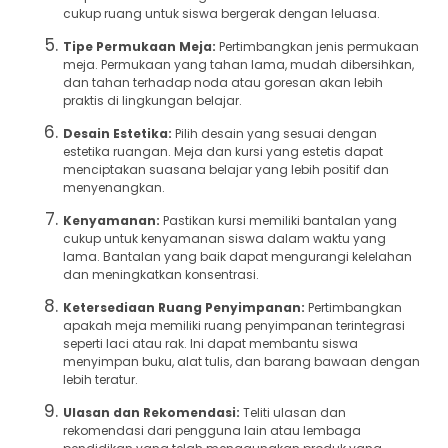
cukup ruang untuk siswa bergerak dengan leluasa.
Tipe Permukaan Meja:
Pertimbangkan jenis permukaan
meja. Permukaan yang tahan lama, mudah dibersihkan,
dan tahan terhadap noda atau goresan akan lebih
praktis di lingkungan belajar.
Desain Estetika:
Pilih desain yang sesuai dengan
estetika ruangan. Meja dan kursi yang estetis dapat
menciptakan suasana belajar yang lebih positif dan
menyenangkan.
Kenyamanan:
Pastikan kursi memiliki bantalan yang
cukup untuk kenyamanan siswa dalam waktu yang
lama. Bantalan yang baik dapat mengurangi kelelahan
dan meningkatkan konsentrasi.
Ketersediaan Ruang Penyimpanan:
Pertimbangkan
apakah meja memiliki ruang penyimpanan terintegrasi
seperti laci atau rak. Ini dapat membantu siswa
menyimpan buku, alat tulis, dan barang bawaan dengan
lebih teratur.
Ulasan dan Rekomendasi:
Teliti ulasan dan
rekomendasi dari pengguna lain atau lembaga