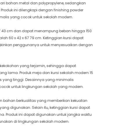
t dari bahan metal dan polypropylene, sedangkan
 Produk ini dilengkapi dengan finishing powder
malis yang cocok untuk sekolah modern.
 x 37 43 cm dan dapat menampung beban hingga 150
ah 60 x 42 x 67 79 cm. Ketinggian kursi dapat
ngkinkan penggunanya untuk menyesuaikan dengan
n kekokohan yang terjamin, sehingga dapat
ang lama. Produk meja dan kursi sekolah modern 15
s yang tinggi. Desainnya yang minimalis
ocok untuk lingkungan sekolah yang modern.
han bahan berkualitas yang memberikan kekuatan
ng digunakan. Selain itu, ketinggian kursi dapat
a. Produk ini dapat digunakan untuk jangka waktu
unakan di lingkungan sekolah modern.