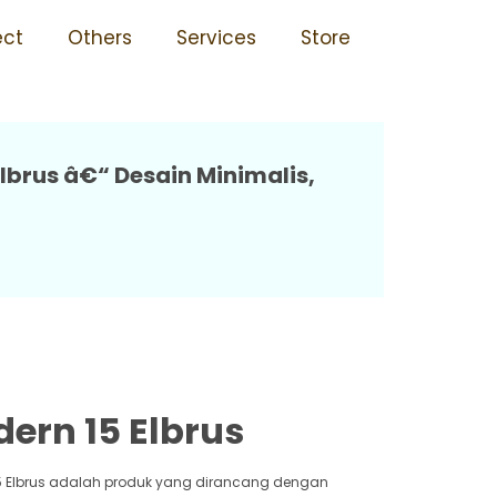
15 Elbrus
ect
Others
Services
Store
brus â€“ Desain Minimalis,
ern 15 Elbrus
15 Elbrus adalah produk yang dirancang dengan