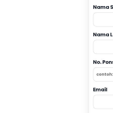
Nama S
Nama L
No. Pon
Email