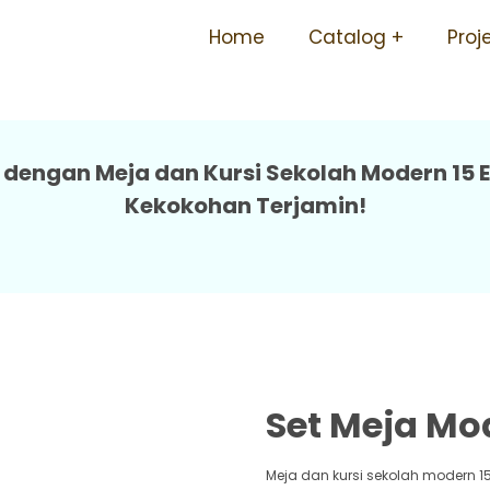
olah Smp Mudah Perawatan 
Home
Catalog
Proj
dengan Meja dan Kursi Sekolah Modern 15 El
Kekokohan Terjamin!
Set Meja Mod
Meja dan kursi sekolah modern 