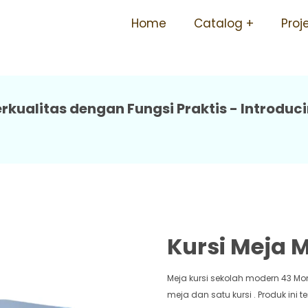
Sekolah Sma Berkualitas 43
Home
Catalog
Proj
kualitas dengan Fungsi Praktis - Introduci
Kursi Meja 
Meja kursi sekolah modern 43 Mont
meja dan satu kursi . Produk ini