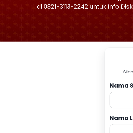
di 0821-3113-2242 untuk Info Di
Sila
Nama S
Nama L