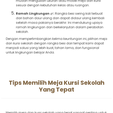
mudah mengubah ukuran atau model meja dan kursi
sesuai dengan kebutuhan kelas atau ruangan.
Ramah Lingkungan
🌿
:
Rangka besi sering kali terbuat
dari bahan daur ulang dan dapat didaur ulang kembali
setelah masa pakainya berakhir. Ini mendukung upaya
ramah lingkungan dan berkelanjutan dalam perabotan
sekolah.
Dengan mempertimbangkan kelima keuntungan ini, pilihan meja
dan kursi sekolah dengan rangka besi dari tempat kami dapat
menjadi solusi yang lebih kuat, tahan lama, dan fungsional
untuk lingkungan belajar Anda.
Tips Memilih Meja Kursi Sekolah
Yang Tepat
Memilih meja dan kursi sekolah yang tepat sangat penting untuk