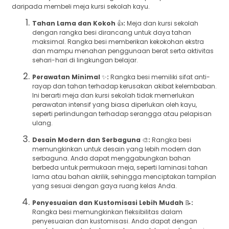
daripada membeli meja kursi sekolah kayu.
Tahan Lama dan Kokoh
👍
:
Meja dan kursi sekolah
dengan rangka besi dirancang untuk daya tahan
maksimal. Rangka besi memberikan kekokohan ekstra
dan mampu menahan penggunaan berat serta aktivitas
sehari-hari di lingkungan belajar.
Perawatan Minimal
✨
:
Rangka besi memiliki sifat anti-
rayap dan tahan terhadap kerusakan akibat kelembaban.
Ini berarti meja dan kursi sekolah tidak memerlukan
perawatan intensif yang biasa diperlukan oleh kayu,
seperti perlindungan terhadap serangga atau pelapisan
ulang.
Desain Modern dan Serbaguna
🎨
:
Rangka besi
memungkinkan untuk desain yang lebih modern dan
serbaguna. Anda dapat menggabungkan bahan
berbeda untuk permukaan meja, seperti laminasi tahan
lama atau bahan akrilik, sehingga menciptakan tampilan
yang sesuai dengan gaya ruang kelas Anda.
Penyesuaian dan Kustomisasi Lebih Mudah
📝
:
Rangka besi memungkinkan fleksibilitas dalam
penyesuaian dan kustomisasi. Anda dapat dengan