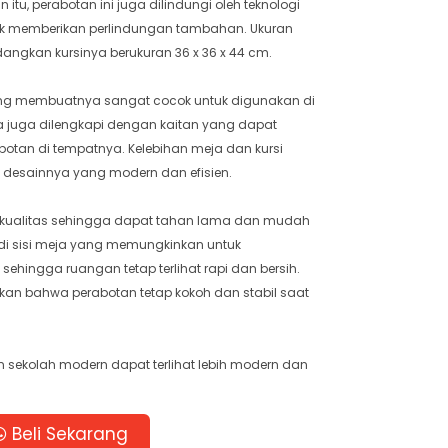
itu, perabotan ini juga dilindungi oleh teknologi
ntuk memberikan perlindungan tambahan. Ukuran
dangkan kursinya berukuran 36 x 36 x 44 cm.
yang membuatnya sangat cocok untuk digunakan di
a juga dilengkapi dengan kaitan yang dapat
an di tempatnya. Kelebihan meja dan kursi
 desainnya yang modern dan efisien.
kualitas sehingga dapat tahan lama dan mudah
 di sisi meja yang memungkinkan untuk
ehingga ruangan tetap terlihat rapi dan bersih.
an bahwa perabotan tetap kokoh dan stabil saat
n sekolah modern dapat terlihat lebih modern dan
Beli Sekarang