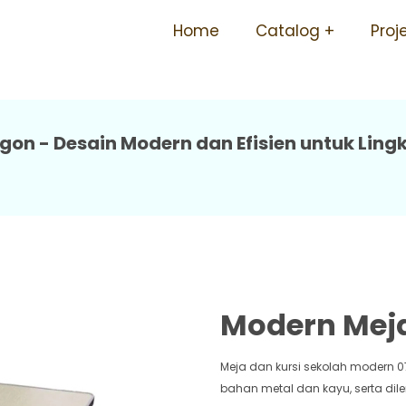
Harga Terjangkau Awet Mud
Home
Catalog
Proj
gon - Desain Modern dan Efisien untuk Lin
Modern Meja
Meja dan kursi sekolah modern 0
bahan metal dan kayu, serta dil