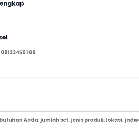
engkap
sel