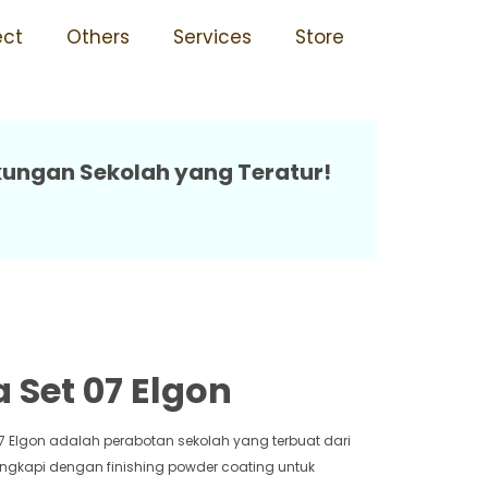
ah Dipasang 07 Elgon
ect
Others
Services
Store
gkungan Sekolah yang Teratur!
 Set 07 Elgon
7 Elgon adalah perabotan sekolah yang terbuat dari
engkapi dengan finishing powder coating untuk