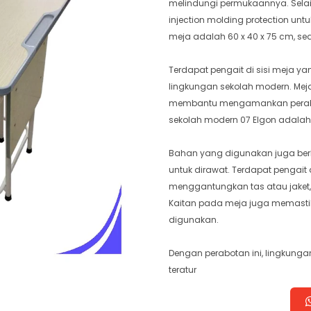
melindungi permukaannya. Selain 
injection molding protection u
meja adalah 60 x 40 x 75 cm, se
Terdapat pengait di sisi meja 
lingkungan sekolah modern. Mej
membantu mengamankan perabot
sekolah modern 07 Elgon adalah
Bahan yang digunakan juga ber
untuk dirawat. Terdapat pengait
menggantungkan tas atau jaket, s
Kaitan pada meja juga memastik
digunakan.
Dengan perabotan ini, lingkunga
teratur