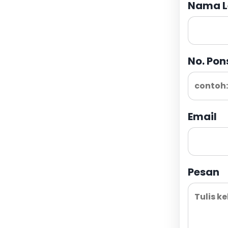
Nama L
No. Pon
Email
Pesan