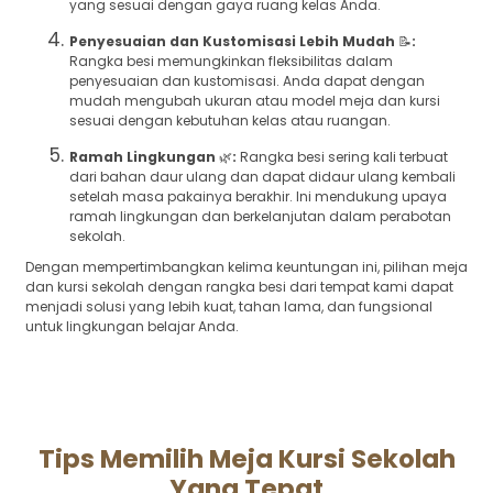
yang sesuai dengan gaya ruang kelas Anda.
Penyesuaian dan Kustomisasi Lebih Mudah
📝
:
Rangka besi memungkinkan fleksibilitas dalam
penyesuaian dan kustomisasi. Anda dapat dengan
mudah mengubah ukuran atau model meja dan kursi
sesuai dengan kebutuhan kelas atau ruangan.
Ramah Lingkungan
🌿
:
Rangka besi sering kali terbuat
dari bahan daur ulang dan dapat didaur ulang kembali
setelah masa pakainya berakhir. Ini mendukung upaya
ramah lingkungan dan berkelanjutan dalam perabotan
sekolah.
Dengan mempertimbangkan kelima keuntungan ini, pilihan meja
dan kursi sekolah dengan rangka besi dari tempat kami dapat
menjadi solusi yang lebih kuat, tahan lama, dan fungsional
untuk lingkungan belajar Anda.
Tips Memilih Meja Kursi Sekolah
Yang Tepat