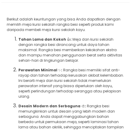
Berikut adalah keuntungan yang bisa Anda dapatkan dengan
memilih meja kursi sekolah rangka besi seperti produk kami
daripada membeli meja kursi sekolah kayu.
Tahan Lama dan Kokoh
👍
:
Meja dan kursi sekolah
dengan rangka besi dirancang untuk daya tahan
maksimal. Rangka besi memberikan kekokohan ekstra
dan mampu menahan penggunaan berat serta aktivitas
sehari-hari di lingkungan belajar.
Perawatan Minimal
✨
:
Rangka besi memiliki sifat anti-
rayap dan tahan terhadap kerusakan akibat kelembaban.
Ini berarti meja dan kursi sekolah tidak memerlukan
perawatan intensif yang biasa diperlukan oleh kayu,
seperti perlindungan terhadap serangga atau pelapisan
ulang.
Desain Modern dan Serbaguna
🎨
:
Rangka besi
memungkinkan untuk desain yang lebih modern dan
serbaguna. Anda dapat menggabungkan bahan
berbeda untuk permukaan meja, seperti laminasi tahan
lama atau bahan akrilik, sehingga menciptakan tampilan