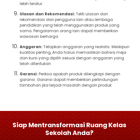
lebih teratur.
Ulasan dan Rekomendasi:
Teliti ulasan dan
rekomendasi dari pengguna lain atau lembaga
pendidikan yang telah menggunakan produk yang
sama. Pengalaman orang lain dapat memberikan
wawasan berharga.
Anggaran:
Tetapkan anggaran yang realistis. Meskipun
kualitas penting, Anda harus memastikan bahwa meja
dan kursi yang dipilih sesuai dengan anggaran yang
telah ditentukan.
Garansi:
Periksa apakah produk dilengkapi dengan
garansi. Garansi dapat memberikan perlindungan
tambahan jika terjadi masalah dengan produk.
Siap Mentransformasi Ruang Kelas
Sekolah Anda?