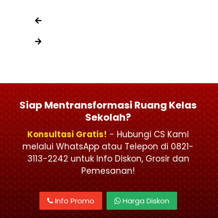
Siap Mentransformasi Ruang Kelas
Sekolah?
Konsultasi Gratis!
- Hubungi CS Kami
melalui WhatsApp atau Telepon di 0821-
3113-2242 untuk Info Diskon, Grosir dan
Pemesanan!
Info Promo
Harga Diskon