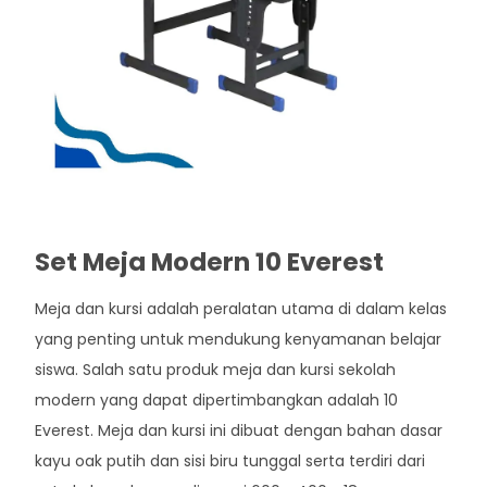
Set Meja Modern 10 Everest
Meja dan kursi adalah peralatan utama di dalam kelas
yang penting untuk mendukung kenyamanan belajar
siswa. Salah satu produk meja dan kursi sekolah
modern yang dapat dipertimbangkan adalah 10
Everest. Meja dan kursi ini dibuat dengan bahan dasar
kayu oak putih dan sisi biru tunggal serta terdiri dari