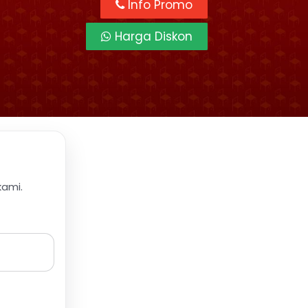
Info Promo
Harga Diskon
kami.