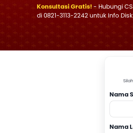
Konsultasi Gratis!
- Hubungi CS
di 0821-3113-2242 untuk Info Di
Sila
Nama S
Nama L