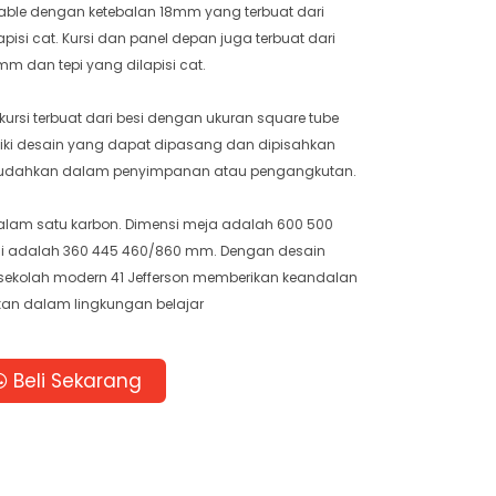
 table dengan ketebalan 18mm yang terbuat dari
isi cat. Kursi dan panel depan juga terbuat dari
m dan tepi yang dilapisi cat.
ursi terbuat dari besi dengan ukuran square tube
miliki desain yang dapat dipasang dan dipisahkan
dahkan dalam penyimpanan atau pengangkutan.
n dalam satu karbon. Dimensi meja adalah 600 500
si adalah 360 445 460/860 mm. Dengan desain
 sekolah modern 41 Jefferson memberikan keandalan
an dalam lingkungan belajar
Beli Sekarang