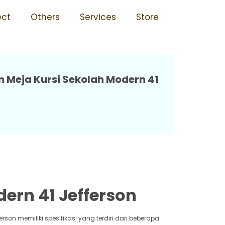
ahan Karat 41 Jefferson
ect
Others
Services
Store
Meja Kursi Sekolah Modern 41
ern 41 Jefferson
erson memiliki spesifikasi yang terdiri dari beberapa