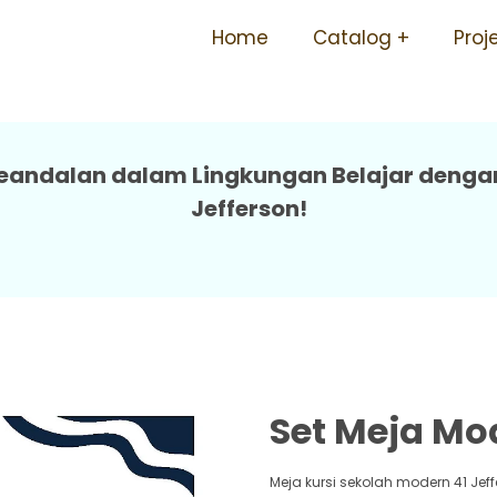
Tersedia Ukuran Smp Sma T
Home
Catalog
Proj
ndalan dalam Lingkungan Belajar dengan 
Jefferson!
Set Meja Mod
Meja kursi sekolah modern 41 Jeff