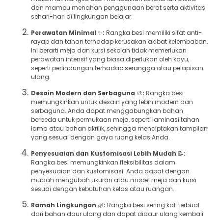
dan mampu menahan penggunaan berat serta aktivitas
sehari-hari di lingkungan belajar.
Perawatan Minimal
✨
:
Rangka besi memiliki sifat anti-
rayap dan tahan terhadap kerusakan akibat kelembaban.
Ini berarti meja dan kursi sekolah tidak memerlukan
perawatan intensif yang biasa diperlukan oleh kayu,
seperti perlindungan terhadap serangga atau pelapisan
ulang.
Desain Modern dan Serbaguna
🎨
:
Rangka besi
memungkinkan untuk desain yang lebih modern dan
serbaguna. Anda dapat menggabungkan bahan
berbeda untuk permukaan meja, seperti laminasi tahan
lama atau bahan akrilik, sehingga menciptakan tampilan
yang sesuai dengan gaya ruang kelas Anda.
Penyesuaian dan Kustomisasi Lebih Mudah
📝
:
Rangka besi memungkinkan fleksibilitas dalam
penyesuaian dan kustomisasi. Anda dapat dengan
mudah mengubah ukuran atau model meja dan kursi
sesuai dengan kebutuhan kelas atau ruangan.
Ramah Lingkungan
🌿
:
Rangka besi sering kali terbuat
dari bahan daur ulang dan dapat didaur ulang kembali