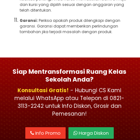
dan kursi yang dipilih sesuai dengan anggaran yang
telah ditentukan.
Garansi:
Periksa apakah produk dilengkapi dengan
garansi. Garansi dapat memberikan perlindungan
tambahan jika terjadi masalah dengan produk.
Siap Mentransformasi Ruang Kelas
Sekolah Anda?
Konsultasi Gratis!
- Hubungi CS Kami
melalui WhatsApp atau Telepon di 0821-
3113-2242 untuk Info Diskon, Grosir dan
Pemesanan!
Info Promo
Harga Diskon