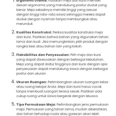
Ergonomi Utama:
Pastikan meja dan kursi memiliki
desain ergonomis yang mendukung postur duduk yang
benar. Meja sebaiknya memiliki tinggi yang sesuai
dengan tinggi rata-rata siswa sehingga mereka dapat
duduk dengan nyaman tanpa membungkuk atau
merunduk.
Kualitas Konstruksi:
Periksa kualitas konstruksi meja
dan kursi. Pastikan bahwa bahan yang digunakan tahan
lama dan kuat. Jika memungkinkan, pilih produk dengan
rangka besi atau bahan lain yang kokoh.
Fleksibilitas dan Penyesuaian:
Pilih meja dan kursi
yang dapat disesuaikan dengan berbagai kebutuhan.
Meja yang dapat diatur tingginya dan kursi dengan opsi
penyesuaian dapat mendukung siswa dengan berbagai
postur dan ukuran.
Ukuran Ruangan:
Pertimbangkan ukuran ruangan kelas
atau ruang belajar Anda. Meja dan kursi harus cocok
tanpa membuat ruangan terasa sesak. Pastikan ada
cukup ruang untuk siswa bergerak dengan leluasa.
Tipe Permukaan Meja:
Pertimbangkan jenis permukaan
meja. Permukaan yang tahan lama, mudah dibersihkan,
dan tahan terhadap noda atau goresan akan lebih