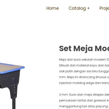
Kuat Tersedia Berbagai Uku
Home
Catalog
Proj
Set Meja Mod
Meja dan kursi sekolah modern 1
Dibuat dari material kayu dan baja
oak putih dengan sisi biru tungg
mm. Meja ini dirancang khusus u
injection molding edge dan bandi
2 mm. Kursi dan meja dilapisi 
permukaan lantai dari goresan ket
menggantung tas atau payung aga