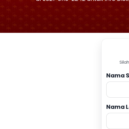
Sila
Nama S
Nama L