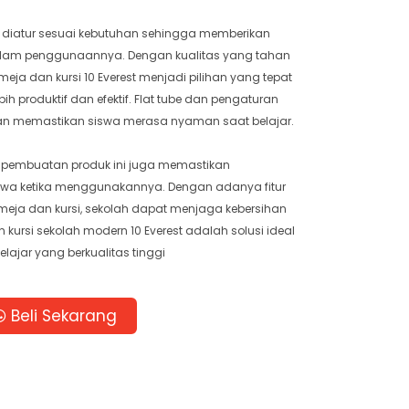
t diatur sesuai kebutuhan sehingga memberikan
dalam penggunaannya. Dengan kualitas yang tahan
ja dan kursi 10 Everest menjadi pilihan yang tepat
ih produktif dan efektif. Flat tube dan pengaturan
an memastikan siswa merasa nyaman saat belajar.
 pembuatan produk ini juga memastikan
a ketika menggunakannya. Dengan adanya fitur
meja dan kursi, sekolah dapat menjaga kebersihan
 kursi sekolah modern 10 Everest adalah solusi ideal
lajar yang berkualitas tinggi
Beli Sekarang