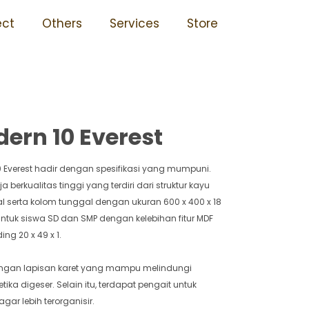
ran 10 Everest
ect
Others
Services
Store
ern 10 Everest
0 Everest hadir dengan spesifikasi yang mumpuni.
 berkualitas tinggi yang terdiri dari struktur kayu
al serta kolom tunggal dengan ukuran 600 x 400 x 18
ntuk siswa SD dan SMP dengan kelebihan fitur MDF
ng 20 x 49 x 1.
dengan lapisan karet yang mampu melindungi
ika digeser. Selain itu, terdapat pengait untuk
r lebih terorganisir.