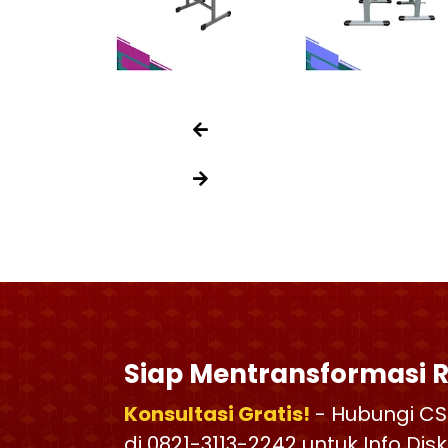
Siap Mentransformasi 
Konsultasi Gratis!
- Hubungi CS
di 0821-3113-2242 untuk Info Di