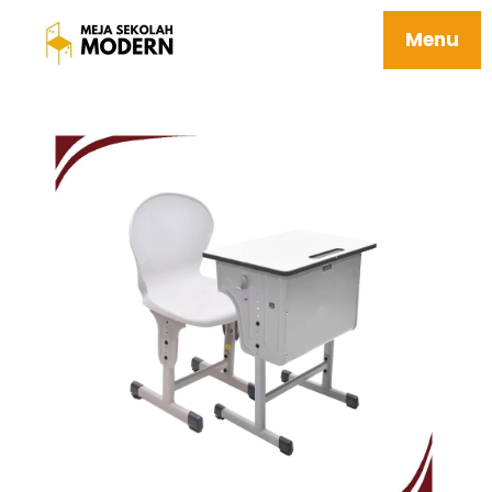
Meja Sekolah Panjang Tersedia Berbagai
Ukuran Berkualitas 15 Elbrus
Menu