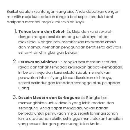
Berikut adalah keuntungan yang bisa Anda dapatkan dengan
memilih meja kursi sekolah rangka besi seperti produk kami
daripada membeli meja kursi sekolah kayu.
Tahan Lama dan Kokoh
👍
:
Meja dan kursi sekolah
dengan rangka besi dirancang untuk daya tahan
maksimal. Rangka besi memberikan kekokohan ekstra
dan mampu menahan penggunaan berat serta aktivitas
sehari-hari di lingkungan belajar.
Perawatan Minimal
✨
:
Rangka besi memiliki sifat anti-
rayap dan tahan terhadap kerusakan akibat kelembaban.
Ini berarti meja dan kursi sekolah tidak memerlukan
perawatan intensif yang biasa diperlukan oleh kayu,
seperti perlindungan terhadap serangga atau pelapisan
ulang.
Desain Modern dan Serbaguna
🎨
:
Rangka besi
memungkinkan untuk desain yang lebih modern dan
serbaguna. Anda dapat menggabungkan bahan
berbeda untuk permukaan meja, seperti laminasi tahan
lama atau bahan akrilik, sehingga menciptakan tampilan
yang sesuai dengan gaya ruang kelas Anda.