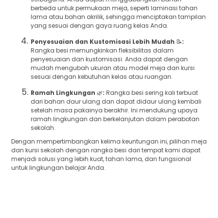
berbeda untuk permukaan meja, seperti laminasi tahan
lama atau bahan akrilik, sehingga menciptakan tampilan
yang sesuai dengan gaya ruang kelas Anda.
Penyesuaian dan Kustomisasi Lebih Mudah
📝
:
Rangka besi memungkinkan fleksibilitas dalam
penyesuaian dan kustomisasi. Anda dapat dengan
mudah mengubah ukuran atau model meja dan kursi
sesuai dengan kebutuhan kelas atau ruangan.
Ramah Lingkungan
🌿
:
Rangka besi sering kali terbuat
dari bahan daur ulang dan dapat didaur ulang kembali
setelah masa pakainya berakhir. Ini mendukung upaya
ramah lingkungan dan berkelanjutan dalam perabotan
sekolah.
Dengan mempertimbangkan kelima keuntungan ini, pilihan meja
dan kursi sekolah dengan rangka besi dari tempat kami dapat
menjadi solusi yang lebih kuat, tahan lama, dan fungsional
untuk lingkungan belajar Anda.