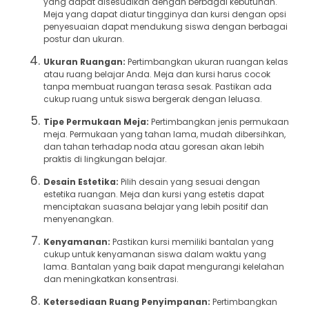
yang dapat disesuaikan dengan berbagai kebutuhan.
Meja yang dapat diatur tingginya dan kursi dengan opsi
penyesuaian dapat mendukung siswa dengan berbagai
postur dan ukuran.
Ukuran Ruangan:
Pertimbangkan ukuran ruangan kelas
atau ruang belajar Anda. Meja dan kursi harus cocok
tanpa membuat ruangan terasa sesak. Pastikan ada
cukup ruang untuk siswa bergerak dengan leluasa.
Tipe Permukaan Meja:
Pertimbangkan jenis permukaan
meja. Permukaan yang tahan lama, mudah dibersihkan,
dan tahan terhadap noda atau goresan akan lebih
praktis di lingkungan belajar.
Desain Estetika:
Pilih desain yang sesuai dengan
estetika ruangan. Meja dan kursi yang estetis dapat
menciptakan suasana belajar yang lebih positif dan
menyenangkan.
Kenyamanan:
Pastikan kursi memiliki bantalan yang
cukup untuk kenyamanan siswa dalam waktu yang
lama. Bantalan yang baik dapat mengurangi kelelahan
dan meningkatkan konsentrasi.
Ketersediaan Ruang Penyimpanan:
Pertimbangkan