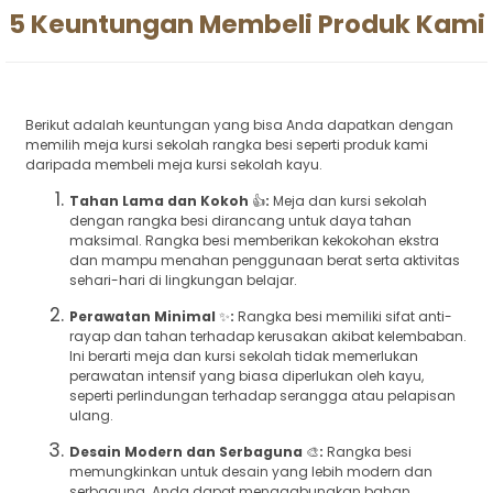
5 Keuntungan Membeli Produk Kami
Berikut adalah keuntungan yang bisa Anda dapatkan dengan
memilih meja kursi sekolah rangka besi seperti produk kami
daripada membeli meja kursi sekolah kayu.
Tahan Lama dan Kokoh
👍
:
Meja dan kursi sekolah
dengan rangka besi dirancang untuk daya tahan
maksimal. Rangka besi memberikan kekokohan ekstra
dan mampu menahan penggunaan berat serta aktivitas
sehari-hari di lingkungan belajar.
Perawatan Minimal
✨
:
Rangka besi memiliki sifat anti-
rayap dan tahan terhadap kerusakan akibat kelembaban.
Ini berarti meja dan kursi sekolah tidak memerlukan
perawatan intensif yang biasa diperlukan oleh kayu,
seperti perlindungan terhadap serangga atau pelapisan
ulang.
Desain Modern dan Serbaguna
🎨
:
Rangka besi
memungkinkan untuk desain yang lebih modern dan
serbaguna. Anda dapat menggabungkan bahan