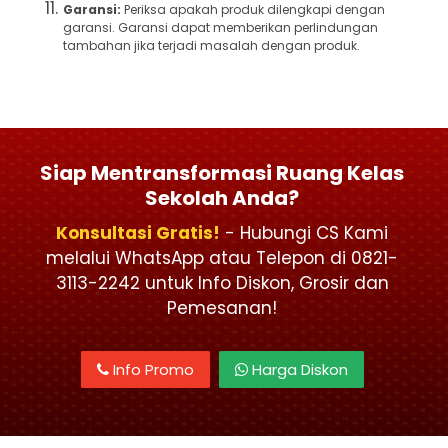
Garansi:
Periksa apakah produk dilengkapi dengan
garansi. Garansi dapat memberikan perlindungan
tambahan jika terjadi masalah dengan produk.
Siap Mentransformasi Ruang Kelas
Sekolah Anda?
Konsultasi Gratis!
- Hubungi CS Kami
melalui WhatsApp atau Telepon di 0821-
3113-2242 untuk Info Diskon, Grosir dan
Pemesanan!
Info Promo
Harga Diskon