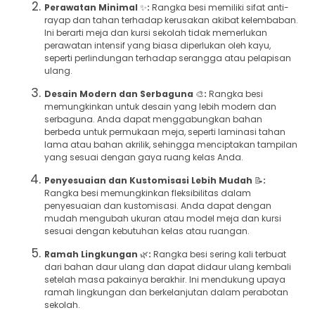
Perawatan Minimal
✨
:
Rangka besi memiliki sifat anti-
rayap dan tahan terhadap kerusakan akibat kelembaban.
Ini berarti meja dan kursi sekolah tidak memerlukan
perawatan intensif yang biasa diperlukan oleh kayu,
seperti perlindungan terhadap serangga atau pelapisan
ulang.
Desain Modern dan Serbaguna
🎨
:
Rangka besi
memungkinkan untuk desain yang lebih modern dan
serbaguna. Anda dapat menggabungkan bahan
berbeda untuk permukaan meja, seperti laminasi tahan
lama atau bahan akrilik, sehingga menciptakan tampilan
yang sesuai dengan gaya ruang kelas Anda.
Penyesuaian dan Kustomisasi Lebih Mudah
📝
:
Rangka besi memungkinkan fleksibilitas dalam
penyesuaian dan kustomisasi. Anda dapat dengan
mudah mengubah ukuran atau model meja dan kursi
sesuai dengan kebutuhan kelas atau ruangan.
Ramah Lingkungan
🌿
:
Rangka besi sering kali terbuat
dari bahan daur ulang dan dapat didaur ulang kembali
setelah masa pakainya berakhir. Ini mendukung upaya
ramah lingkungan dan berkelanjutan dalam perabotan
sekolah.