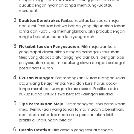
duduk dengan nyaman tanpa membungkuk atau
merunduk.
Kualitas Konstruksi:
Periksa kualitas konstruksi meja
dan kursi. Pastikan bahwa bahan yang digunakan tahan
lama dan kuat. Jika memungkinkan, pilih produk dengan
rangka besi atau bahan lain yang kokoh.
Fleksibilitas dan Penyesuaian:
Pilih meja dan kursi
yang dapat disesuaikan dengan berbagai kebutuhan.
Meja yang dapat diatur tingginya dan kursi dengan opsi
penyesuaian dapat mendukung siswa dengan berbagai
postur dan ukuran.
Ukuran Ruangan:
Pertimbangkan ukuran ruangan kelas
atau ruang belajar Anda. Meja dan kursi harus cocok
tanpa membuat ruangan terasa sesak. Pastikan ada
cukup ruang untuk siswa bergerak dengan leluasa.
Tipe Permukaan Meja:
Pertimbangkan jenis permukaan
meja. Permukaan yang tahan lama, mudah dibersihkan,
dan tahan terhadap noda atau goresan akan lebih
praktis di lingkungan belajar.
Desain Estetika:
Pilih desain yang sesuai dengan