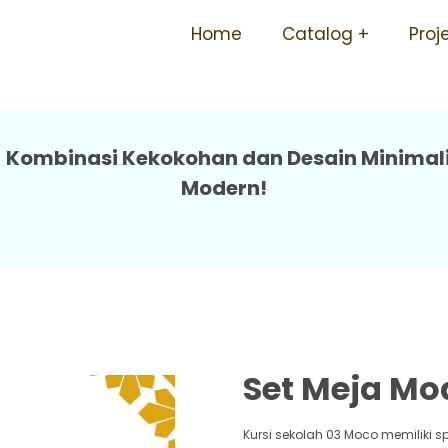
Tersedia Berbagai Ukuran T
Home
Catalog
Proj
o - Kombinasi Kekokohan dan Desain Minimal
Modern!
Set Meja Mo
Kursi sekolah 03 Moco memiliki s