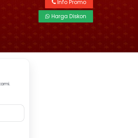
Info Promo
Harga Diskon
kami.