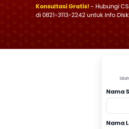
Konsultasi Gratis!
- Hubungi CS
di 0821-3113-2242 untuk Info Di
Sila
Nama S
Nama L