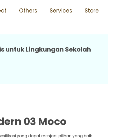
idak Mudah Rusak 03 Moco
ect
Others
Services
Store
is untuk Lingkungan Sekolah
dern 03 Moco
pesifikasi yang dapat menjadi pilihan yang baik