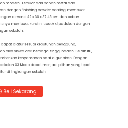
kolah modern. Terbuat dari bahan metal dan
kan dengan finishing powder coating, membuat
dengan dimensi 42 x 39 x 37 43 cm dan beban
lisnya membuat kursi ini cocok dipadukan dengan
ungan sekolah.
m dapat diatur sesuai kebutuhan pengguna,
n oleh siswa dari berbagai tinggi badan. Selain itu,
 memberikan kenyamanan saat digunakan. Dengan
i sekolah 03 Moco dapat menjadi pilihan yang tepat
itur di lingkungan sekolah
Beli Sekarang