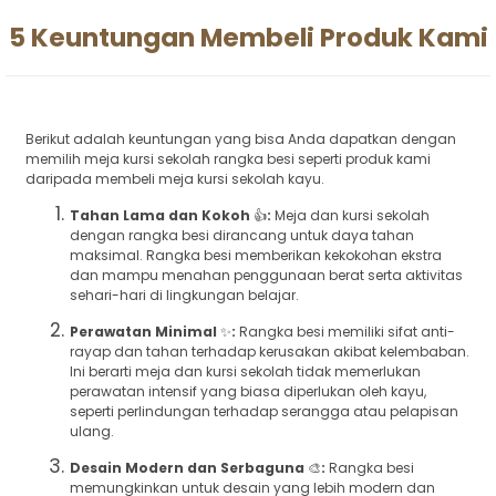
5 Keuntungan Membeli Produk Kami
Berikut adalah keuntungan yang bisa Anda dapatkan dengan
memilih meja kursi sekolah rangka besi seperti produk kami
daripada membeli meja kursi sekolah kayu.
Tahan Lama dan Kokoh
👍
:
Meja dan kursi sekolah
dengan rangka besi dirancang untuk daya tahan
maksimal. Rangka besi memberikan kekokohan ekstra
dan mampu menahan penggunaan berat serta aktivitas
sehari-hari di lingkungan belajar.
Perawatan Minimal
✨
:
Rangka besi memiliki sifat anti-
rayap dan tahan terhadap kerusakan akibat kelembaban.
Ini berarti meja dan kursi sekolah tidak memerlukan
perawatan intensif yang biasa diperlukan oleh kayu,
seperti perlindungan terhadap serangga atau pelapisan
ulang.
Desain Modern dan Serbaguna
🎨
:
Rangka besi
memungkinkan untuk desain yang lebih modern dan