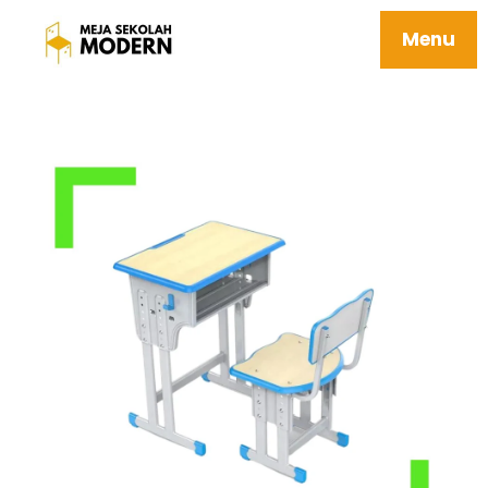
Meja Sekolah Minimalis Berkualitas
Tersedia Ukuran Sd Smp Sma 02
Menu
Annapurna