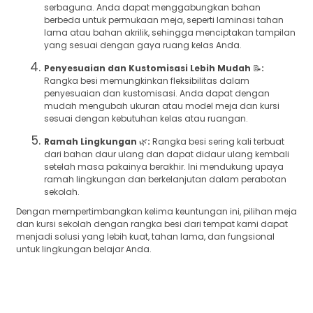
serbaguna. Anda dapat menggabungkan bahan
berbeda untuk permukaan meja, seperti laminasi tahan
lama atau bahan akrilik, sehingga menciptakan tampilan
yang sesuai dengan gaya ruang kelas Anda.
Penyesuaian dan Kustomisasi Lebih Mudah
📝
:
Rangka besi memungkinkan fleksibilitas dalam
penyesuaian dan kustomisasi. Anda dapat dengan
mudah mengubah ukuran atau model meja dan kursi
sesuai dengan kebutuhan kelas atau ruangan.
Ramah Lingkungan
🌿
:
Rangka besi sering kali terbuat
dari bahan daur ulang dan dapat didaur ulang kembali
setelah masa pakainya berakhir. Ini mendukung upaya
ramah lingkungan dan berkelanjutan dalam perabotan
sekolah.
Dengan mempertimbangkan kelima keuntungan ini, pilihan meja
dan kursi sekolah dengan rangka besi dari tempat kami dapat
menjadi solusi yang lebih kuat, tahan lama, dan fungsional
untuk lingkungan belajar Anda.