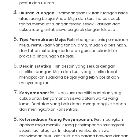
postur dan ukuran.
Ukuran Ruangan:
Pertimbangkan ukuran ruangan kelas
atau ruang belajar Anda. Meja dan kursi harus cocok
tanpa membuat ruangan terasa sesak. Pastikan ada
cukup ruang untuk siswa bergerak dengan leluasa.
Tipe Permukaan Meja:
Pertimbangkan jenis permukaan
meja. Permukaan yang tahan lama, mudah dibersihkan,
dan tahan terhadap noda atau goresan akan lebih
praktis di lingkungan belajar.
Desain Estetika:
Pilih desain yang sesuai dengan
estetika ruangan. Meja dan kursi yang estetis dapat
menciptakan suasana belajar yang lebih positif dan
menyenangkan.
Kenyamanan:
Pastikan kursi memiliki bantalan yang
cukup untuk kenyamanan siswa dalam waktu yang
lama. Bantalan yang baik dapat mengurangi kelelahan
dan meningkatkan konsentrasi.
Ketersediaan Ruang Penyimpanan:
Pertimbangkan
apakah meja memiliki ruang penyimpanan terintegrasi
seperti laci atau rak. Ini dapat membantu siswa
menyimpan buku, alat tulis, dan barang bawaan dengan