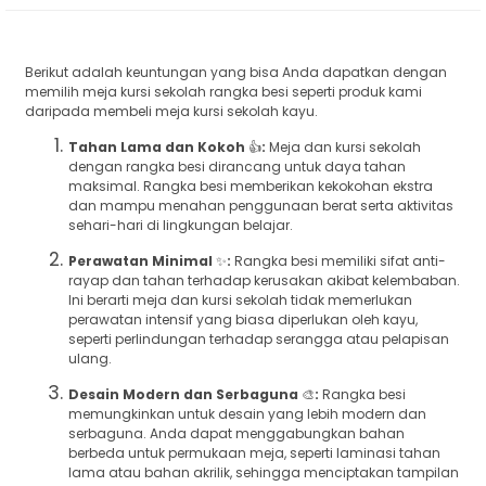
Berikut adalah keuntungan yang bisa Anda dapatkan dengan
memilih meja kursi sekolah rangka besi seperti produk kami
daripada membeli meja kursi sekolah kayu.
Tahan Lama dan Kokoh
👍
:
Meja dan kursi sekolah
dengan rangka besi dirancang untuk daya tahan
maksimal. Rangka besi memberikan kekokohan ekstra
dan mampu menahan penggunaan berat serta aktivitas
sehari-hari di lingkungan belajar.
Perawatan Minimal
✨
:
Rangka besi memiliki sifat anti-
rayap dan tahan terhadap kerusakan akibat kelembaban.
Ini berarti meja dan kursi sekolah tidak memerlukan
perawatan intensif yang biasa diperlukan oleh kayu,
seperti perlindungan terhadap serangga atau pelapisan
ulang.
Desain Modern dan Serbaguna
🎨
:
Rangka besi
memungkinkan untuk desain yang lebih modern dan
serbaguna. Anda dapat menggabungkan bahan
berbeda untuk permukaan meja, seperti laminasi tahan
lama atau bahan akrilik, sehingga menciptakan tampilan