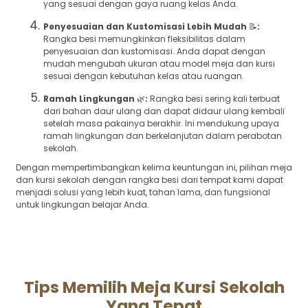
yang sesuai dengan gaya ruang kelas Anda.
Penyesuaian dan Kustomisasi Lebih Mudah
📝
:
Rangka besi memungkinkan fleksibilitas dalam
penyesuaian dan kustomisasi. Anda dapat dengan
mudah mengubah ukuran atau model meja dan kursi
sesuai dengan kebutuhan kelas atau ruangan.
Ramah Lingkungan
🌿
:
Rangka besi sering kali terbuat
dari bahan daur ulang dan dapat didaur ulang kembali
setelah masa pakainya berakhir. Ini mendukung upaya
ramah lingkungan dan berkelanjutan dalam perabotan
sekolah.
Dengan mempertimbangkan kelima keuntungan ini, pilihan meja
dan kursi sekolah dengan rangka besi dari tempat kami dapat
menjadi solusi yang lebih kuat, tahan lama, dan fungsional
untuk lingkungan belajar Anda.
Tips Memilih Meja Kursi Sekolah
Yang Tepat