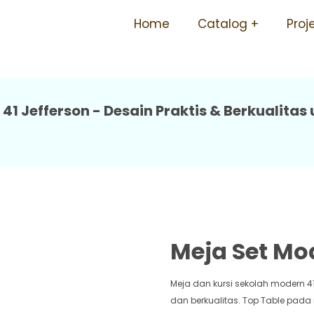
olah Mebel Berkualitas 41 
Home
Catalog
Proj
41 Jefferson - Desain Praktis & Berkualita
Meja Set Mod
Meja dan kursi sekolah modern 4
dan berkualitas. Top Table pa