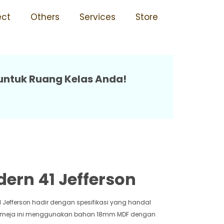
Jefferson
ect
Others
Services
Store
s untuk Ruang Kelas Anda!
ern 41 Jefferson
1 Jefferson hadir dengan spesifikasi yang handal
da meja ini menggunakan bahan 18mm MDF dengan