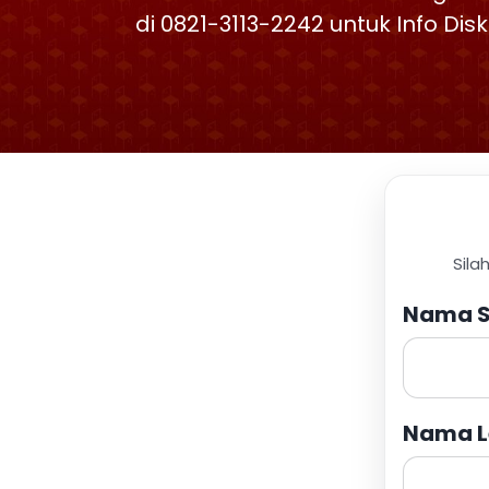
di 0821-3113-2242 untuk Info Di
Sila
Nama S
Nama L