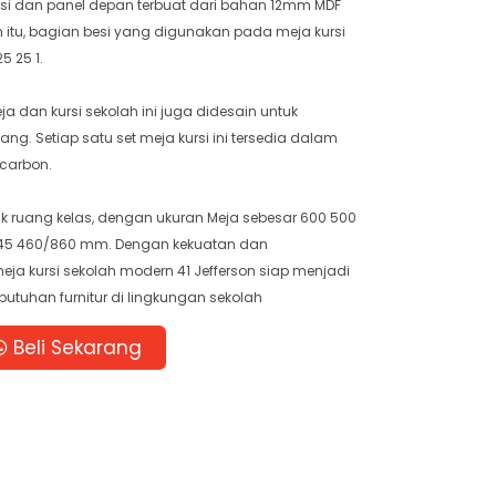
kursi dan panel depan terbuat dari bahan 12mm MDF
in itu, bagian besi yang digunakan pada meja kursi
5 25 1.
a dan kursi sekolah ini juga didesain untuk
. Setiap satu set meja kursi ini tersedia dalam
 carbon.
k ruang kelas, dengan ukuran Meja sebesar 600 500
445 460/860 mm. Dengan kekuatan dan
eja kursi sekolah modern 41 Jefferson siap menjadi
butuhan furnitur di lingkungan sekolah
Beli Sekarang