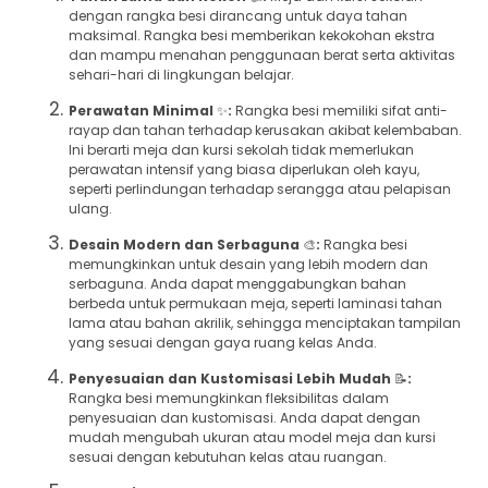
dengan rangka besi dirancang untuk daya tahan
maksimal. Rangka besi memberikan kekokohan ekstra
dan mampu menahan penggunaan berat serta aktivitas
sehari-hari di lingkungan belajar.
Perawatan Minimal
✨
:
Rangka besi memiliki sifat anti-
rayap dan tahan terhadap kerusakan akibat kelembaban.
Ini berarti meja dan kursi sekolah tidak memerlukan
perawatan intensif yang biasa diperlukan oleh kayu,
seperti perlindungan terhadap serangga atau pelapisan
ulang.
Desain Modern dan Serbaguna
🎨
:
Rangka besi
memungkinkan untuk desain yang lebih modern dan
serbaguna. Anda dapat menggabungkan bahan
berbeda untuk permukaan meja, seperti laminasi tahan
lama atau bahan akrilik, sehingga menciptakan tampilan
yang sesuai dengan gaya ruang kelas Anda.
Penyesuaian dan Kustomisasi Lebih Mudah
📝
:
Rangka besi memungkinkan fleksibilitas dalam
penyesuaian dan kustomisasi. Anda dapat dengan
mudah mengubah ukuran atau model meja dan kursi
sesuai dengan kebutuhan kelas atau ruangan.