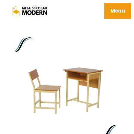
Meja Sekolah Mebel Tersedia Berbagai
Ukuran 41 Jefferson
Menu