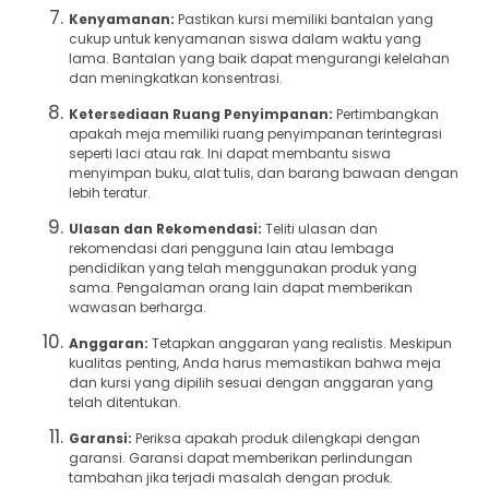
Kenyamanan:
Pastikan kursi memiliki bantalan yang
cukup untuk kenyamanan siswa dalam waktu yang
lama. Bantalan yang baik dapat mengurangi kelelahan
dan meningkatkan konsentrasi.
Ketersediaan Ruang Penyimpanan:
Pertimbangkan
apakah meja memiliki ruang penyimpanan terintegrasi
seperti laci atau rak. Ini dapat membantu siswa
menyimpan buku, alat tulis, dan barang bawaan dengan
lebih teratur.
Ulasan dan Rekomendasi:
Teliti ulasan dan
rekomendasi dari pengguna lain atau lembaga
pendidikan yang telah menggunakan produk yang
sama. Pengalaman orang lain dapat memberikan
wawasan berharga.
Anggaran:
Tetapkan anggaran yang realistis. Meskipun
kualitas penting, Anda harus memastikan bahwa meja
dan kursi yang dipilih sesuai dengan anggaran yang
telah ditentukan.
Garansi:
Periksa apakah produk dilengkapi dengan
garansi. Garansi dapat memberikan perlindungan
tambahan jika terjadi masalah dengan produk.