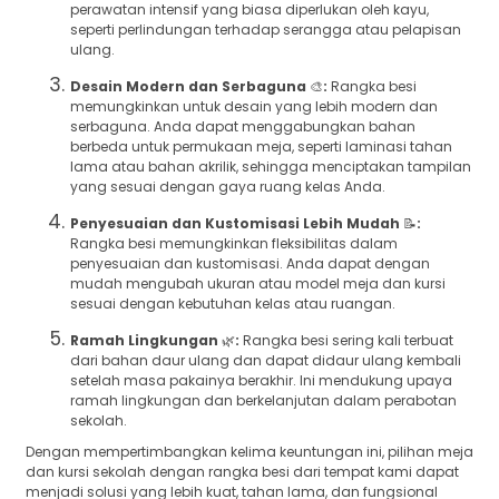
perawatan intensif yang biasa diperlukan oleh kayu,
seperti perlindungan terhadap serangga atau pelapisan
ulang.
Desain Modern dan Serbaguna
🎨
:
Rangka besi
memungkinkan untuk desain yang lebih modern dan
serbaguna. Anda dapat menggabungkan bahan
berbeda untuk permukaan meja, seperti laminasi tahan
lama atau bahan akrilik, sehingga menciptakan tampilan
yang sesuai dengan gaya ruang kelas Anda.
Penyesuaian dan Kustomisasi Lebih Mudah
📝
:
Rangka besi memungkinkan fleksibilitas dalam
penyesuaian dan kustomisasi. Anda dapat dengan
mudah mengubah ukuran atau model meja dan kursi
sesuai dengan kebutuhan kelas atau ruangan.
Ramah Lingkungan
🌿
:
Rangka besi sering kali terbuat
dari bahan daur ulang dan dapat didaur ulang kembali
setelah masa pakainya berakhir. Ini mendukung upaya
ramah lingkungan dan berkelanjutan dalam perabotan
sekolah.
Dengan mempertimbangkan kelima keuntungan ini, pilihan meja
dan kursi sekolah dengan rangka besi dari tempat kami dapat
menjadi solusi yang lebih kuat, tahan lama, dan fungsional