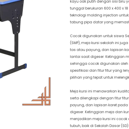
kayu oak putih dengan sisi biru
tunggal berukuran 600 x 400 x 18 
teknologi molding injection untu
tabung pipa datar yang memasti
Cocok digunakan untuk siswa S
(SMP), meja kursi sekolah ini j
tas atau payung, dan lapisan k
lantai saat digeser. Ketinggian 
sehingga cocok digunakan oleh
spesifikasi dan fitur fitur yang 
pilihan yang tepat untuk meleng
Meja kursi ini menawarkan kual
serta dilengkapi dengan fitur fi
payung, dan lapisan karet pada 
digeser. Ketinggian meja dan ku
menjadikan meja kursi ini coco
tubuh, baik di Sekolah Dasar (