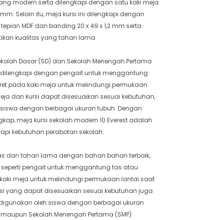
 yang modern serta dilengkapi dengan satu kaki meja
mm. Selain itu, meja kursi ini dilengkapi dengan
k tepian MDF dan banding 20 x 49 x 1,2 mm serta
kan kualitas yang tahan lama.
ekolah Dasar (SD) dan Sekolah Menengah Pertama
uga dilengkapi dengan pengait untuk menggantung
aret pada kaki meja untuk melindungi permukaan
meja dan kursi dapat disesuaikan sesuai kebutuhan,
 siswa dengan berbagai ukuran tubuh. Dengan
lengkap, meja kursi sekolah modern 10 Everest adalah
kapi kebutuhan perabotan sekolah.
itas dan tahan lama dengan bahan bahan terbaik,
tur seperti pengait untuk menggantung tas atau
kaki meja untuk melindungi permukaan lantai saat
rsi yang dapat disesuaikan sesuai kebutuhan juga
k digunakan oleh siswa dengan berbagai ukuran
SD) maupun Sekolah Menengah Pertama (SMP)