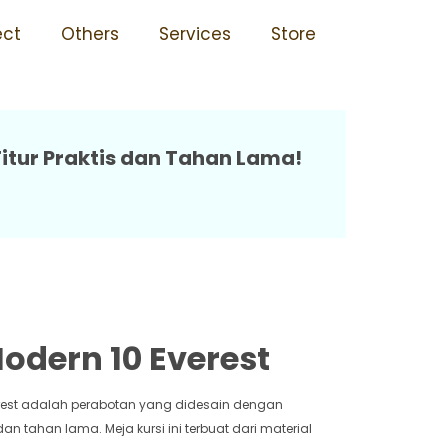
nomis 10 Everest
ect
Others
Services
Store
Fitur Praktis dan Tahan Lama!
odern 10 Everest
erest adalah perabotan yang didesain dengan
an tahan lama. Meja kursi ini terbuat dari material