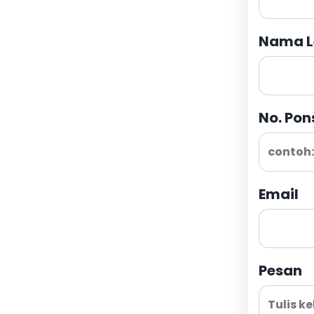
Nama L
No. Pon
Email
Pesan