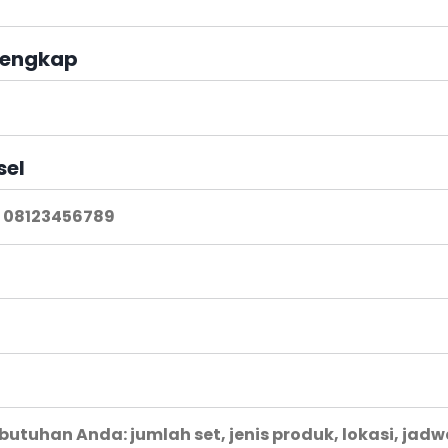
engkap
sel