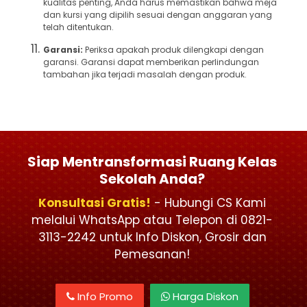
kualitas penting, Anda harus memastikan bahwa meja
dan kursi yang dipilih sesuai dengan anggaran yang
telah ditentukan.
Garansi:
Periksa apakah produk dilengkapi dengan
garansi. Garansi dapat memberikan perlindungan
tambahan jika terjadi masalah dengan produk.
Siap Mentransformasi Ruang Kelas
Sekolah Anda?
Konsultasi Gratis!
- Hubungi CS Kami
melalui WhatsApp atau Telepon di 0821-
3113-2242 untuk Info Diskon, Grosir dan
Pemesanan!
Info Promo
Harga Diskon