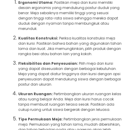
Ergonomi Utama:
Pastikan meja dan kursi memiliki
desain ergonomis yang mendukung postur duduk yang
benar. Meja sebaiknya memiliki tinggi yang sesuai
dengan tinggi rata-rata siswa sehingga mereka dapat
duduk dengan nyaman tanpa membungkuk atau
merunduk.
Kualitas Konstruksi:
Periksa kualitas konstruksi meja
dan kursi. Pastikan bahwa bahan yang digunakan tahan
lama dan kuat. Jika memungkinkan, pilih produk dengan
rangka besi atau bahan lain yang kokoh.
Fleksibilitas dan Penyesuaian:
Pilih meja dan kursi
yang dapat disesuaikan dengan berbagai kebutuhan.
Meja yang dapat diatur tingginya dan kursi dengan opsi
penyesuaian dapat mendukung siswa dengan berbagai
postur dan ukuran.
Ukuran Ruangan:
Pertimbangkan ukuran ruangan kelas
atau ruang belajar Anda. Meja dan kursi harus cocok
tanpa membuat ruangan terasa sesak. Pastikan ada
cukup ruang untuk siswa bergerak dengan leluasa.
Tipe Permukaan Meja:
Pertimbangkan jenis permukaan
meja. Permukaan yang tahan lama, mudah dibersihkan,
dan tahan terhadap noda atau goresan akan lebih