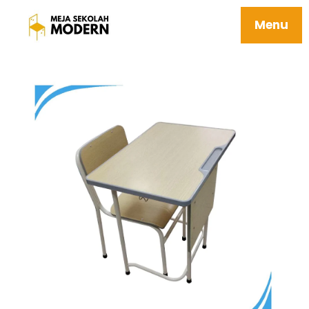
Meja Kursi Sekolah Berkualitas Awet
Mudah Dipasang 07 Elgon
Menu