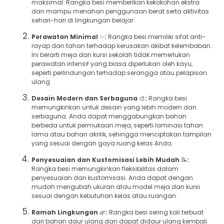
maksimal. Rangka besi memberikan kekokohan ekstra
dan mampu menahan penggunaan berat serta aktivitas
sehari-hari di lingkungan belajar.
Perawatan Minimal
✨
:
Rangka besi memiliki sifat anti-
rayap dan tahan terhadap kerusakan akibat kelembaban.
Ini berarti meja dan kursi sekolah tidak memerlukan
perawatan intensif yang biasa diperlukan oleh kayu,
seperti perlindungan terhadap serangga atau pelapisan
ulang.
Desain Modern dan Serbaguna
🎨
:
Rangka besi
memungkinkan untuk desain yang lebih modern dan
serbaguna. Anda dapat menggabungkan bahan
berbeda untuk permukaan meja, seperti laminasi tahan
lama atau bahan akrilik, sehingga menciptakan tampilan
yang sesuai dengan gaya ruang kelas Anda.
Penyesuaian dan Kustomisasi Lebih Mudah
📝
:
Rangka besi memungkinkan fleksibilitas dalam
penyesuaian dan kustomisasi. Anda dapat dengan
mudah mengubah ukuran atau model meja dan kursi
sesuai dengan kebutuhan kelas atau ruangan.
Ramah Lingkungan
🌿
:
Rangka besi sering kali terbuat
dari bahan daur ulang dan dapat didaur ulang kembali