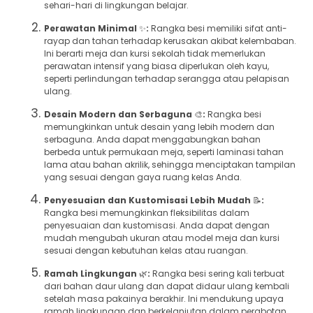
sehari-hari di lingkungan belajar.
Perawatan Minimal
✨
:
Rangka besi memiliki sifat anti-
rayap dan tahan terhadap kerusakan akibat kelembaban.
Ini berarti meja dan kursi sekolah tidak memerlukan
perawatan intensif yang biasa diperlukan oleh kayu,
seperti perlindungan terhadap serangga atau pelapisan
ulang.
Desain Modern dan Serbaguna
🎨
:
Rangka besi
memungkinkan untuk desain yang lebih modern dan
serbaguna. Anda dapat menggabungkan bahan
berbeda untuk permukaan meja, seperti laminasi tahan
lama atau bahan akrilik, sehingga menciptakan tampilan
yang sesuai dengan gaya ruang kelas Anda.
Penyesuaian dan Kustomisasi Lebih Mudah
📝
:
Rangka besi memungkinkan fleksibilitas dalam
penyesuaian dan kustomisasi. Anda dapat dengan
mudah mengubah ukuran atau model meja dan kursi
sesuai dengan kebutuhan kelas atau ruangan.
Ramah Lingkungan
🌿
:
Rangka besi sering kali terbuat
dari bahan daur ulang dan dapat didaur ulang kembali
setelah masa pakainya berakhir. Ini mendukung upaya
ramah lingkungan dan berkelanjutan dalam perabotan