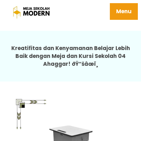
Meja Kursi Sekolah Murah Tersedia Ukuran
Sd Smp Sma Harga Terjangkau Tahan
Menu
Karat 04 Ahaggar
Kreatifitas dan Kenyamanan Belajar Lebih
Baik dengan Meja dan Kursi Sekolah 04
Ahaggar! ðŸ“šâœï¸