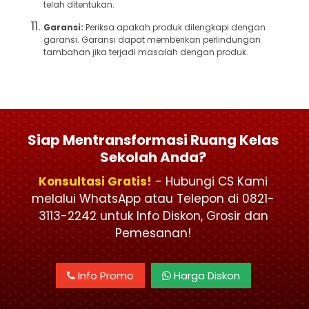
telah ditentukan.
Garansi:
Periksa apakah produk dilengkapi dengan
garansi. Garansi dapat memberikan perlindungan
tambahan jika terjadi masalah dengan produk.
Siap Mentransformasi Ruang Kelas
Sekolah Anda?
Konsultasi Gratis!
- Hubungi CS Kami
melalui WhatsApp atau Telepon di 0821-
3113-2242 untuk Info Diskon, Grosir dan
Pemesanan!
Info Promo
Harga Diskon