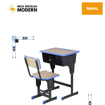
Meja Kursi Sekolah Bangku Besi Awet
Mudah Dipasang Perawatan Tersedia
Menu
Ukuran Sd Smp Sma 10 Everest V2