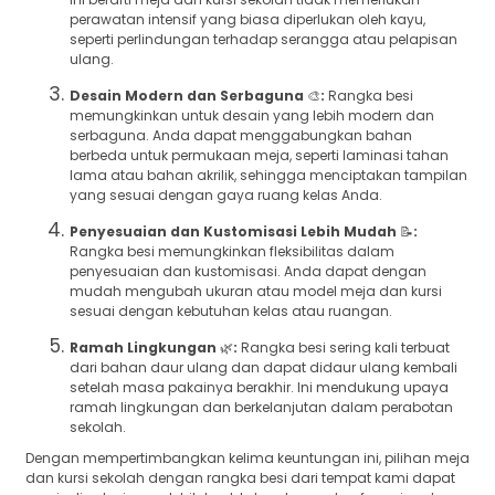
perawatan intensif yang biasa diperlukan oleh kayu,
seperti perlindungan terhadap serangga atau pelapisan
ulang.
Desain Modern dan Serbaguna
🎨
:
Rangka besi
memungkinkan untuk desain yang lebih modern dan
serbaguna. Anda dapat menggabungkan bahan
berbeda untuk permukaan meja, seperti laminasi tahan
lama atau bahan akrilik, sehingga menciptakan tampilan
yang sesuai dengan gaya ruang kelas Anda.
Penyesuaian dan Kustomisasi Lebih Mudah
📝
:
Rangka besi memungkinkan fleksibilitas dalam
penyesuaian dan kustomisasi. Anda dapat dengan
mudah mengubah ukuran atau model meja dan kursi
sesuai dengan kebutuhan kelas atau ruangan.
Ramah Lingkungan
🌿
:
Rangka besi sering kali terbuat
dari bahan daur ulang dan dapat didaur ulang kembali
setelah masa pakainya berakhir. Ini mendukung upaya
ramah lingkungan dan berkelanjutan dalam perabotan
sekolah.
Dengan mempertimbangkan kelima keuntungan ini, pilihan meja
dan kursi sekolah dengan rangka besi dari tempat kami dapat