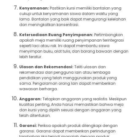
Kenyamanan:
Pastikan kursi memiliki bantalan yang
cukup untuk kenyamanan siswa dalam waktu yang
lama. Bantalan yang baik dapat mengurangi kelelahan
dan meningkatkan konsentrasi.
Ketersediaan Ruang Penyimpanan:
Pertimbangkan
apakah meja memiliki ruang penyimpanan terintegrasi
seperti laci atau rak. Ini dapat membantu siswa
menyimpan buku, alat tulis, dan barang bawaan dengan
lebih teratur.
Ulasan dan Rekomendasi:
Teliti ulasan dan
rekomendasi dari pengguna lain atau lembaga
pendidikan yang telah menggunakan produk yang
sama. Pengalaman orang lain dapat memberikan
wawasan berharga.
Anggaran:
Tetapkan anggaran yang realistis. Meskipun
kualitas penting, Anda harus memastikan bahwa meja
dan kursi yang dipilih sesuai dengan anggaran yang
telah ditentukan.
Garansi:
Periksa apakah produk dilengkapi dengan
garansi. Garansi dapat memberikan perlindungan
tambahan jika terjadi masalah dengan produk.