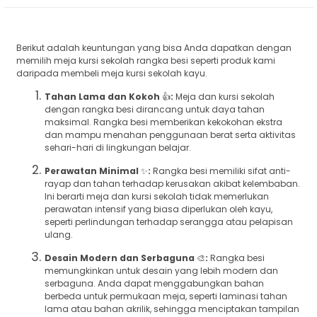
Berikut adalah keuntungan yang bisa Anda dapatkan dengan
memilih meja kursi sekolah rangka besi seperti produk kami
daripada membeli meja kursi sekolah kayu.
Tahan Lama dan Kokoh
👍
:
Meja dan kursi sekolah
dengan rangka besi dirancang untuk daya tahan
maksimal. Rangka besi memberikan kekokohan ekstra
dan mampu menahan penggunaan berat serta aktivitas
sehari-hari di lingkungan belajar.
Perawatan Minimal
✨
:
Rangka besi memiliki sifat anti-
rayap dan tahan terhadap kerusakan akibat kelembaban.
Ini berarti meja dan kursi sekolah tidak memerlukan
perawatan intensif yang biasa diperlukan oleh kayu,
seperti perlindungan terhadap serangga atau pelapisan
ulang.
Desain Modern dan Serbaguna
🎨
:
Rangka besi
memungkinkan untuk desain yang lebih modern dan
serbaguna. Anda dapat menggabungkan bahan
berbeda untuk permukaan meja, seperti laminasi tahan
lama atau bahan akrilik, sehingga menciptakan tampilan