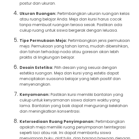
postur dan ukuran.
Ukuran Ruangan:
Pertimbangkan ukuran ruangan kelas
atau ruang belajar Anda. Meja dan kursi harus cocok
tanpa membuat ruangan terasa sesak. Pastikan ada
cukup ruang untuk siswa bergerak dengan leluasa.
Tipe Permukaan Meja:
Pertimbangkan jenis permukaan
meja. Permukaan yang tahan lama, mudah dibersihkan,
dan tahan terhadap noda atau goresan akan lebih
praktis di lingkungan belajar.
Desain Estetika:
Pilih desain yang sesuai dengan
estetika ruangan. Meja dan kursi yang estetis dapat
menciptakan suasana belajar yang lebih positif dan
menyenangkan.
Kenyamanan:
Pastikan kursi memiliki bantalan yang
cukup untuk kenyamanan siswa dalam waktu yang
lama. Bantalan yang baik dapat mengurangi kelelahan
dan meningkatkan konsentrasi.
Ketersediaan Ruang Penyimpanan:
Pertimbangkan
apakah meja memiliki ruang penyimpanan terintegrasi
seperti laci atau rak. Ini dapat membantu siswa
menyimpan buku, alat tulis, dan barang bawaan dengan