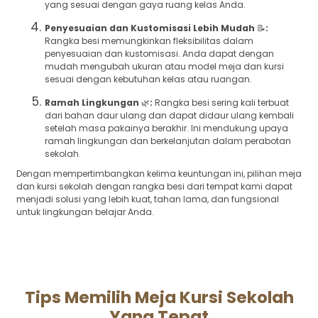
yang sesuai dengan gaya ruang kelas Anda.
Penyesuaian dan Kustomisasi Lebih Mudah
📝
:
Rangka besi memungkinkan fleksibilitas dalam
penyesuaian dan kustomisasi. Anda dapat dengan
mudah mengubah ukuran atau model meja dan kursi
sesuai dengan kebutuhan kelas atau ruangan.
Ramah Lingkungan
🌿
:
Rangka besi sering kali terbuat
dari bahan daur ulang dan dapat didaur ulang kembali
setelah masa pakainya berakhir. Ini mendukung upaya
ramah lingkungan dan berkelanjutan dalam perabotan
sekolah.
Dengan mempertimbangkan kelima keuntungan ini, pilihan meja
dan kursi sekolah dengan rangka besi dari tempat kami dapat
menjadi solusi yang lebih kuat, tahan lama, dan fungsional
untuk lingkungan belajar Anda.
Tips Memilih Meja Kursi Sekolah
Yang Tepat