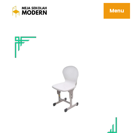
Meja Kursi Sekolah Bangku Besi Tahan
Karat Berkualitas 03 Moco
Menu