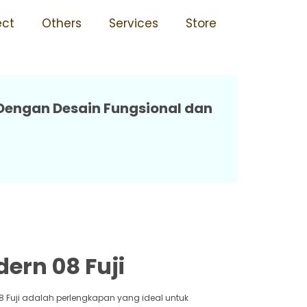
mis 08 Fuji
ect
Others
Services
Store
 Dengan Desain Fungsional dan
ern 08 Fuji
8 Fuji adalah perlengkapan yang ideal untuk