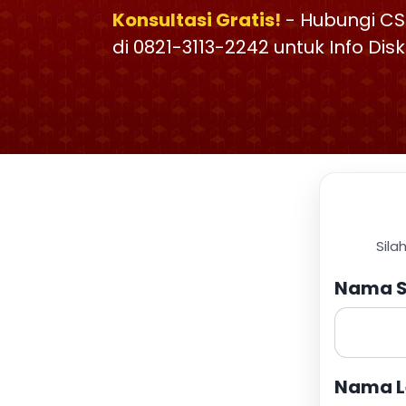
Konsultasi Gratis!
- Hubungi CS
di 0821-3113-2242 untuk Info Di
Sila
Nama S
Nama L