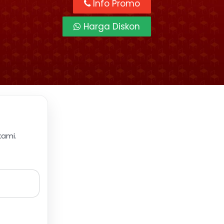
Info Promo
Harga Diskon
kami.