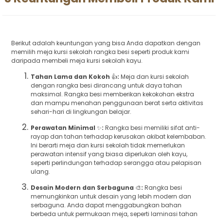
Berikut adalah keuntungan yang bisa Anda dapatkan dengan
memilih meja kursi sekolah rangka besi seperti produk kami
daripada membeli meja kursi sekolah kayu.
Tahan Lama dan Kokoh
👍
:
Meja dan kursi sekolah
dengan rangka besi dirancang untuk daya tahan
maksimal. Rangka besi memberikan kekokohan ekstra
dan mampu menahan penggunaan berat serta aktivitas
sehari-hari di lingkungan belajar.
Perawatan Minimal
✨
:
Rangka besi memiliki sifat anti-
rayap dan tahan terhadap kerusakan akibat kelembaban.
Ini berarti meja dan kursi sekolah tidak memerlukan
perawatan intensif yang biasa diperlukan oleh kayu,
seperti perlindungan terhadap serangga atau pelapisan
ulang.
Desain Modern dan Serbaguna
🎨
:
Rangka besi
memungkinkan untuk desain yang lebih modern dan
serbaguna. Anda dapat menggabungkan bahan
berbeda untuk permukaan meja, seperti laminasi tahan