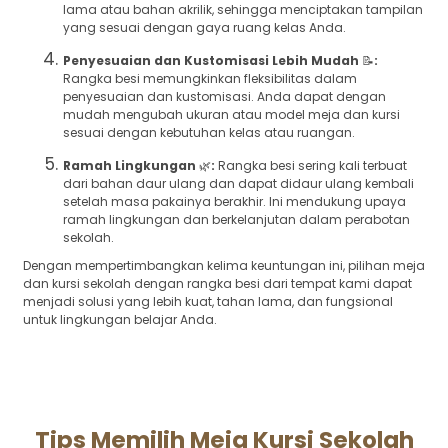
lama atau bahan akrilik, sehingga menciptakan tampilan
yang sesuai dengan gaya ruang kelas Anda.
Penyesuaian dan Kustomisasi Lebih Mudah
📝
:
Rangka besi memungkinkan fleksibilitas dalam
penyesuaian dan kustomisasi. Anda dapat dengan
mudah mengubah ukuran atau model meja dan kursi
sesuai dengan kebutuhan kelas atau ruangan.
Ramah Lingkungan
🌿
:
Rangka besi sering kali terbuat
dari bahan daur ulang dan dapat didaur ulang kembali
setelah masa pakainya berakhir. Ini mendukung upaya
ramah lingkungan dan berkelanjutan dalam perabotan
sekolah.
Dengan mempertimbangkan kelima keuntungan ini, pilihan meja
dan kursi sekolah dengan rangka besi dari tempat kami dapat
menjadi solusi yang lebih kuat, tahan lama, dan fungsional
untuk lingkungan belajar Anda.
Tips Memilih Meja Kursi Sekolah