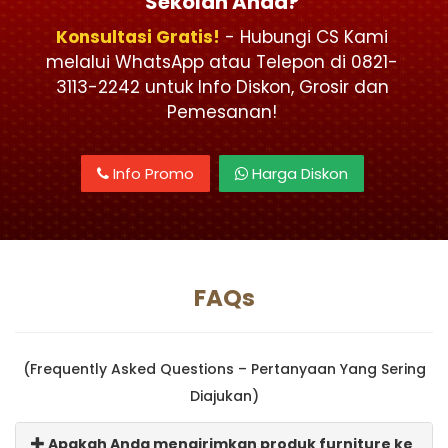
Sekolah Anda?
Konsultasi Gratis!
- Hubungi CS Kami
melalui WhatsApp atau Telepon di 0821-
3113-2242 untuk Info Diskon, Grosir dan
Pemesanan!
Info Promo
Harga Diskon
FAQs
(Frequently Asked Questions – Pertanyaan Yang Sering
Diajukan)
Apakah Anda mengirimkan produk furniture ke