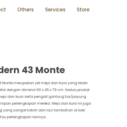
 Awet Dipasang Tersedia
ect
Others
Services
Store
dern 43 Monte
3 Monte merupakan set meja dan kursi yang terdiri
etal dengan dimensi 60 x 45 x 79 cm. Kedua produk
ki meja dan kursi serta pengait gantung tas/payung
an perlengkapan mereka. Meja dan kursi ini juga
g yang sangat kokoh dan laci tambahan di kaki
au perlengkapan lainnya.