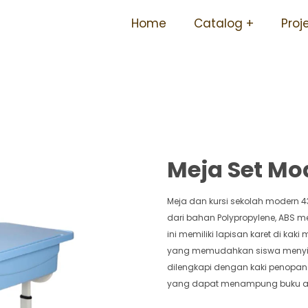
gku Besi Mudah Perawatan
Home
Catalog
Proj
Berbagai Ukuran 43 Monte
Meja Set Mo
Meja dan kursi sekolah modern 4
dari bahan Polypropylene, ABS m
ini memiliki lapisan karet di ka
yang memudahkan siswa menyimp
dilengkapi dengan kaki penopan
yang dapat menampung buku at