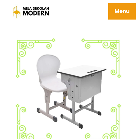
Meja Dalam Sekolah Harga Terjangkau
Awet Mudah Dipasang 15 Elbrus
Menu