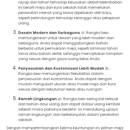
rayap dan tahan terhadap kerusakan akibat kelembaban.
Ini berarti meja dan kursi sekolah tidak memerlukan
perawatan intensif yang biasa diperlukan oleh kayu,
seperti perlindungan terhadap serangga atau pelapisan
ulang.
Desain Modern dan Serbaguna
🎨
:
Rangka besi
memungkinkan untuk desain yang lebih modern dan
serbaguna. Anda dapat menggabungkan bahan
berbeda untuk permukaan meja, seperti laminasi tahan
lama atau bahan akrilik, sehingga menciptakan tampilan
yang sesuai dengan gaya ruang kelas Anda.
Penyesuaian dan Kustomisasi Lebih Mudah
📝
:
Rangka besi memungkinkan fleksibilitas dalam
penyesuaian dan kustomisasi. Anda dapat dengan
mudah mengubah ukuran atau model meja dan kursi
sesuai dengan kebutuhan kelas atau ruangan.
Ramah Lingkungan
🌿
:
Rangka besi sering kali terbuat
dari bahan daur ulang dan dapat didaur ulang kembali
setelah masa pakainya berakhir. Ini mendukung upaya
ramah lingkungan dan berkelanjutan dalam perabotan
sekolah.
Dengan mempertimbangkan kelima keuntungan ini, pilihan meja