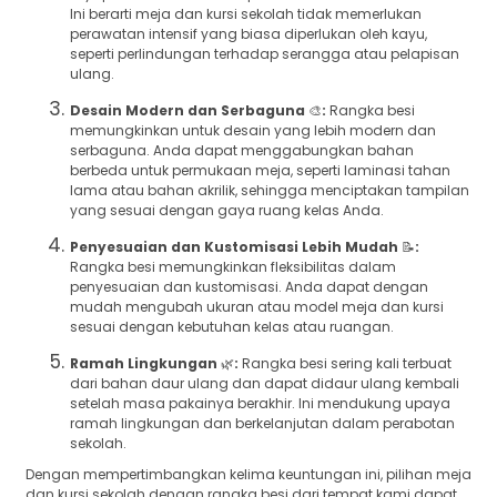
Ini berarti meja dan kursi sekolah tidak memerlukan
perawatan intensif yang biasa diperlukan oleh kayu,
seperti perlindungan terhadap serangga atau pelapisan
ulang.
Desain Modern dan Serbaguna
🎨
:
Rangka besi
memungkinkan untuk desain yang lebih modern dan
serbaguna. Anda dapat menggabungkan bahan
berbeda untuk permukaan meja, seperti laminasi tahan
lama atau bahan akrilik, sehingga menciptakan tampilan
yang sesuai dengan gaya ruang kelas Anda.
Penyesuaian dan Kustomisasi Lebih Mudah
📝
:
Rangka besi memungkinkan fleksibilitas dalam
penyesuaian dan kustomisasi. Anda dapat dengan
mudah mengubah ukuran atau model meja dan kursi
sesuai dengan kebutuhan kelas atau ruangan.
Ramah Lingkungan
🌿
:
Rangka besi sering kali terbuat
dari bahan daur ulang dan dapat didaur ulang kembali
setelah masa pakainya berakhir. Ini mendukung upaya
ramah lingkungan dan berkelanjutan dalam perabotan
sekolah.
Dengan mempertimbangkan kelima keuntungan ini, pilihan meja
dan kursi sekolah dengan rangka besi dari tempat kami dapat