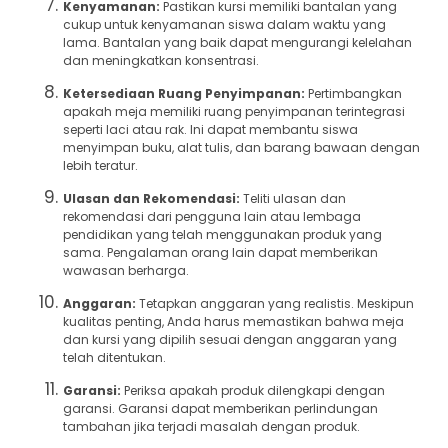
Kenyamanan:
Pastikan kursi memiliki bantalan yang
cukup untuk kenyamanan siswa dalam waktu yang
lama. Bantalan yang baik dapat mengurangi kelelahan
dan meningkatkan konsentrasi.
Ketersediaan Ruang Penyimpanan:
Pertimbangkan
apakah meja memiliki ruang penyimpanan terintegrasi
seperti laci atau rak. Ini dapat membantu siswa
menyimpan buku, alat tulis, dan barang bawaan dengan
lebih teratur.
Ulasan dan Rekomendasi:
Teliti ulasan dan
rekomendasi dari pengguna lain atau lembaga
pendidikan yang telah menggunakan produk yang
sama. Pengalaman orang lain dapat memberikan
wawasan berharga.
Anggaran:
Tetapkan anggaran yang realistis. Meskipun
kualitas penting, Anda harus memastikan bahwa meja
dan kursi yang dipilih sesuai dengan anggaran yang
telah ditentukan.
Garansi:
Periksa apakah produk dilengkapi dengan
garansi. Garansi dapat memberikan perlindungan
tambahan jika terjadi masalah dengan produk.