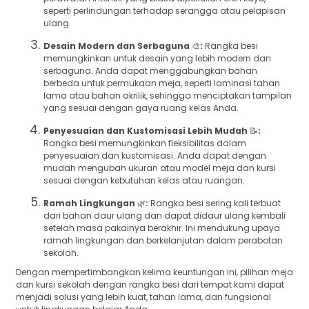
seperti perlindungan terhadap serangga atau pelapisan
ulang.
Desain Modern dan Serbaguna
🎨
:
Rangka besi
memungkinkan untuk desain yang lebih modern dan
serbaguna. Anda dapat menggabungkan bahan
berbeda untuk permukaan meja, seperti laminasi tahan
lama atau bahan akrilik, sehingga menciptakan tampilan
yang sesuai dengan gaya ruang kelas Anda.
Penyesuaian dan Kustomisasi Lebih Mudah
📝
:
Rangka besi memungkinkan fleksibilitas dalam
penyesuaian dan kustomisasi. Anda dapat dengan
mudah mengubah ukuran atau model meja dan kursi
sesuai dengan kebutuhan kelas atau ruangan.
Ramah Lingkungan
🌿
:
Rangka besi sering kali terbuat
dari bahan daur ulang dan dapat didaur ulang kembali
setelah masa pakainya berakhir. Ini mendukung upaya
ramah lingkungan dan berkelanjutan dalam perabotan
sekolah.
Dengan mempertimbangkan kelima keuntungan ini, pilihan meja
dan kursi sekolah dengan rangka besi dari tempat kami dapat
menjadi solusi yang lebih kuat, tahan lama, dan fungsional