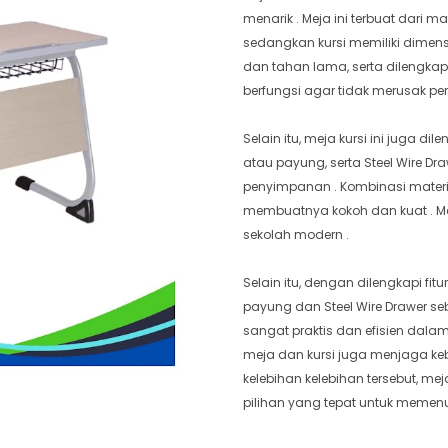
menarik . Meja ini terbuat dari m
sedangkan kursi memiliki dimensi 
dan tahan lama, serta dilengkapi
berfungsi agar tidak merusak per
Selain itu, meja kursi ini juga 
atau payung, serta Steel Wire 
penyimpanan . Kombinasi materia
membuatnya kokoh dan kuat . Mej
sekolah modern .
Selain itu, dengan dilengkapi fit
payung dan Steel Wire Drawer se
sangat praktis dan efisien dala
meja dan kursi juga menjaga keb
kelebihan kelebihan tersebut, me
pilihan yang tepat untuk memenu