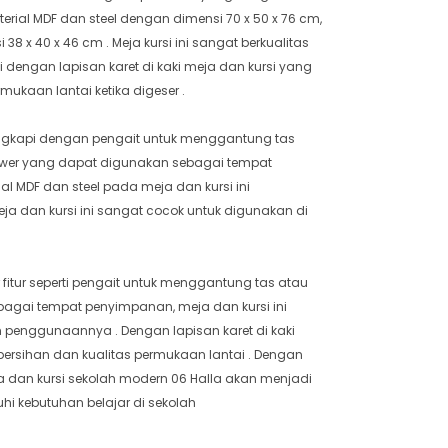
aterial MDF dan steel dengan dimensi 70 x 50 x 76 cm,
38 x 40 x 46 cm . Meja kursi ini sangat berkualitas
 dengan lapisan karet di kaki meja dan kursi yang
mukaan lantai ketika digeser .
dilengkapi dengan pengait untuk menggantung tas
Drawer yang dapat digunakan sebagai tempat
l MDF dan steel pada meja dan kursi ini
a dan kursi ini sangat cocok untuk digunakan di
ur fitur seperti pengait untuk menggantung tas atau
bagai tempat penyimpanan, meja dan kursi ini
m penggunaannya . Dengan lapisan karet di kaki
ersihan dan kualitas permukaan lantai . Dengan
ja dan kursi sekolah modern 06 Halla akan menjadi
hi kebutuhan belajar di sekolah