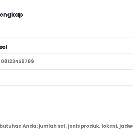
engkap
sel