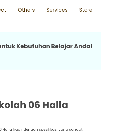
 Halla
ect
Others
Services
Store
 untuk Kebutuhan Belajar Anda!
kolah 06 Halla
6 Halla hadir dengan spesifikasi yang sangat