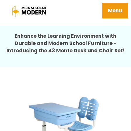
Meja Belajar Siswa Mudah Perawatan
Berkualitas 43 Monte
Menu
Enhance the Learning Environment with
Durable and Modern School Furniture -
Introducing the 43 Monte Desk and Chair Set!