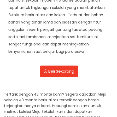
dan kursi sekolah modern 43 Monte adalah pilihan
tepat untuk lingkungan sekolah yang membutuhkan
furniture berkualitas dan kokoh . Terbuat dari bahan
bahan yang tahan lama dan didesain dengan fitur
unggulan seperti pengait gantung tas atau payung
serta laci tambahan, menjadikan set furniture ini
sangat fungsional dan dapat meningkatkan
kenyamanan saat belajar bagi para siswa
Beli Sekarang
Tertarik dengan 43 monte kami? Segera dapatkan Meja
Sekolah 43 monte berkualitas terbaik dengan harga
terjangkau hanya di kami. Hubungi admin kami untuk
melihat koleksi Meja Sekolah kami dan dapatkan