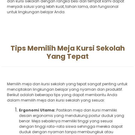
dan kursi sekolah dengan rangka besi dari tempat kami dapat
menjadi solusi yang lebih kuat, tahan lama, dan fungsional
untuk lingkungan belajar Anda.
Tips Memilih Meja Kursi Sekolah
Yang Tepat
Memilih meja dan kursi sekolah yang tepat sangat penting untuk
menciptakan lingkungan belajar yang nyaman dan produktif.
Berikut adalah beberapa tips yang dapat membantu Anda
dalam memilih meja dan kursi sekolah yang sesuai:
Ergonomi Utama:
Pastikan meja dan kursi memiliki
desain ergonomis yang mendukung postur duduk yang
benar. Meja sebaiknya memiliki tinggi yang sesuai
dengan tinggi rata-rata siswa sehingga mereka dapat
duduk dengan nyaman tanpa membungkuk atau