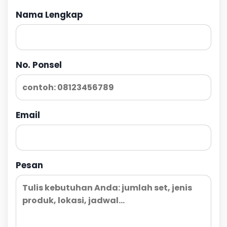
Nama Lengkap
No. Ponsel
Email
Pesan