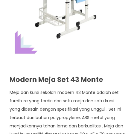
Modern Meja Set 43 Monte
Meja dan kursi sekolah modern 43 Monte adalah set
furniture yang terdiri dari satu meja dan satu kursi
yang didesain dengan spesifikasi yang unggul . Set ini
terbuat dari bahan polypropylene, ABS metal yang
menjadikannya tahan lama dan berkualitas . Meja dan