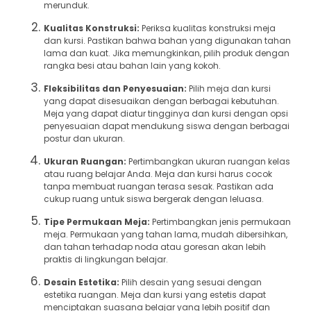
merunduk.
Kualitas Konstruksi:
Periksa kualitas konstruksi meja
dan kursi. Pastikan bahwa bahan yang digunakan tahan
lama dan kuat. Jika memungkinkan, pilih produk dengan
rangka besi atau bahan lain yang kokoh.
Fleksibilitas dan Penyesuaian:
Pilih meja dan kursi
yang dapat disesuaikan dengan berbagai kebutuhan.
Meja yang dapat diatur tingginya dan kursi dengan opsi
penyesuaian dapat mendukung siswa dengan berbagai
postur dan ukuran.
Ukuran Ruangan:
Pertimbangkan ukuran ruangan kelas
atau ruang belajar Anda. Meja dan kursi harus cocok
tanpa membuat ruangan terasa sesak. Pastikan ada
cukup ruang untuk siswa bergerak dengan leluasa.
Tipe Permukaan Meja:
Pertimbangkan jenis permukaan
meja. Permukaan yang tahan lama, mudah dibersihkan,
dan tahan terhadap noda atau goresan akan lebih
praktis di lingkungan belajar.
Desain Estetika:
Pilih desain yang sesuai dengan
estetika ruangan. Meja dan kursi yang estetis dapat
menciptakan suasana belajar yang lebih positif dan