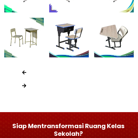
Siap Mentransformasi Ruang Kelas
Sekolah?